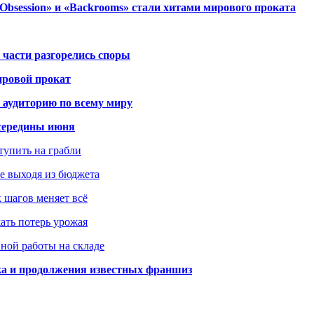
session» и «Backrooms» стали хитами мирового проката
 части разгорелись споры
ировой прокат
 аудиторию по всему миру
середины июня
ступить на грабли
не выходя из бюджета
к шагов меняет всё
жать потерь урожая
вной работы на складе
ка и продолжения известных франшиз