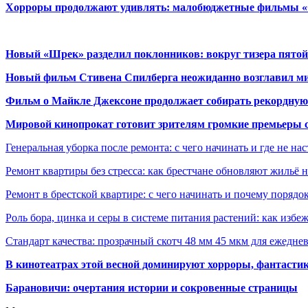
Хорроры продолжают удивлять: малобюджетные фильмы «Ob
Новый «Шрек» разделил поклонников: вокруг тизера пятой
Новый фильм Стивена Спилберга неожиданно возглавил м
Фильм о Майкле Джексоне продолжает собирать рекордную
Мировой кинопрокат готовит зрителям громкие премьеры 
Генеральная уборка после ремонта: с чего начинать и где не на
Ремонт квартиры без стресса: как брестчане обновляют жильё 
Ремонт в брестской квартире: с чего начинать и почему порядо
Роль бора, цинка и серы в системе питания растений: как избе
Стандарт качества: прозрачный скотч 48 мм 45 мкм для ежедне
В кинотеатрах этой весной доминируют хорроры, фантасти
Барановичи: очертания истории и сокровенные страницы