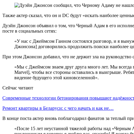
Также актер сказал, что он и DC будут «искать наиболее ценн
Дуэйн Джонсон объявил о том, что Черный Адам в его исполне
посте в социальных сетях:
«У нас с Джеймсом Ганном состоялся разговор, и я вынуж
Джонсона] договорились продолжить поиски наиболее це
При этом Джонсон добавил, что не держит зла на руководство 
«Мы с Джеймсом знаем друг друга много лет. Мы всегда п
Marvel], чтобы все стороны оставались в выигрыше. Ребя
видение будущего этой киновселенной».
Сейчас читают
Современные технологии бетонирования повышают надёжно
Ремонт квартиры в Беларуси: с чего начать и как не…
В конце поста актер вновь поблагодарил фанатов за теплый пр
«После 15 лет неустанной тяжелой работы над «Черным 
поклонникам я говорю: я люблю вас, спасибо! Я всегда б