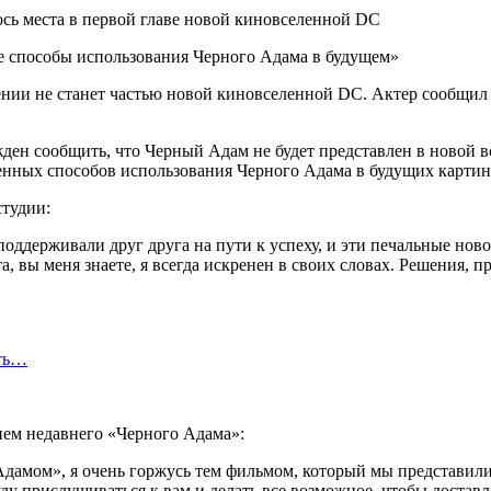
ые способы использования Черного Адама в будущем»
нии не станет частью новой киновселенной DC. Актер сообщил 
ден сообщить, что Черный Адам не будет представлен в новой в
нных способов использования Черного Адама в будущих картин
студии:
оддерживали друг друга на пути к успеху, и эти печальные новос
та, вы меня знаете, я всегда искренен в своих словах. Решения
сть…
ием недавнего «Черного Адама»:
Адамом», я очень горжусь тем фильмом, который мы представил
уду прислушиваться к вам и делать все возможное, чтобы доставл