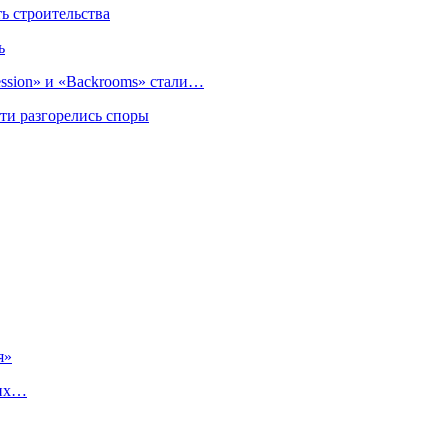
 строительства
ь
sion» и «Backrooms» стали…
ти разгорелись споры
я»
ших…