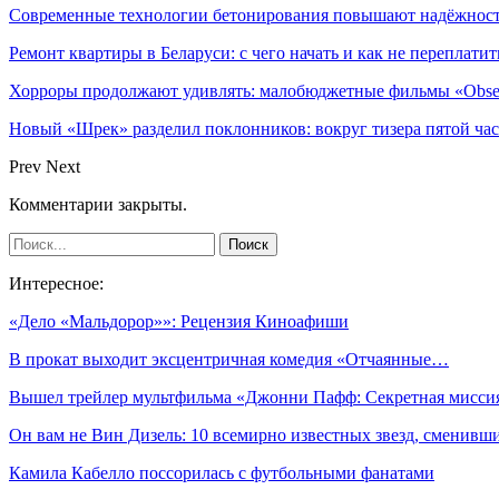
Современные технологии бетонирования повышают надёжность
Ремонт квартиры в Беларуси: с чего начать и как не переплатит
Хорроры продолжают удивлять: малобюджетные фильмы «Obses
Новый «Шрек» разделил поклонников: вокруг тизера пятой час
Prev
Next
Комментарии закрыты.
Интересное:
«Дело «Мальдорор»»: Рецензия Киноафиши
В прокат выходит эксцентричная комедия «Отчаянные…
Вышел трейлер мультфильма «Джонни Пафф: Секретная мисси
Он вам не Вин Дизель: 10 всемирно известных звезд, сменив
Камила Кабелло поссорилась с футбольными фанатами