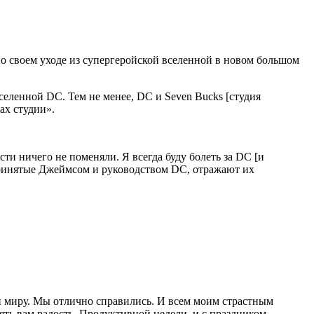
о своем уходе из супергеройской вселенной в новом большом
селенной DC. Тем не менее, DC и Seven Bucks [студия
ах студии».
ти ничего не поменяли. Я всегда буду болеть за DC [и
, принятые Джеймсом и руководством DC, отражают их
и миру. Мы отлично справились. И всем моим страстным
ять вам радость. Продуктивной недели, и с праздником