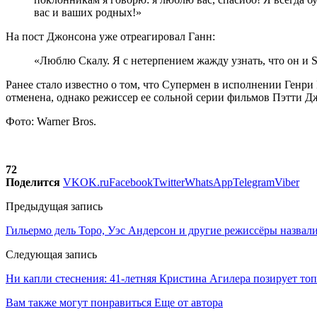
вас и ваших родных!»
На пост Джонсона уже отреагировал Ганн:
«Люблю Скалу. Я с нетерпением жажду узнать, что он и S
Ранее стало известно о том, что Супермен в исполнении Генр
отменена, однако режиссер ее сольной серии фильмов Пэтти Д
Фото: Warner Bros.
72
Поделится
VK
OK.ru
Facebook
Twitter
WhatsApp
Telegram
Viber
Предыдущая запись
Гильермо дель Торо, Уэс Андерсон и другие режиссёры назвал
Следующая запись
Ни капли стеснения: 41-летняя Кристина Агилера позирует топ
Вам также могут понравиться
Еще от автора