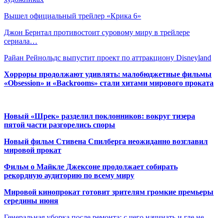
Вышел официальный трейлер «Крика 6»
Джон Бернтал противостоит суровому миру в трейлере
сериала…
Райан Рейнольдс выпустит проект по аттракциону Disneyland
Хорроры продолжают удивлять: малобюджетные фильмы
«Obsession» и «Backrooms» стали хитами мирового проката
Новый «Шрек» разделил поклонников: вокруг тизера
пятой части разгорелись споры
Новый фильм Стивена Спилберга неожиданно возглавил
мировой прокат
Фильм о Майкле Джексоне продолжает собирать
рекордную аудиторию по всему миру
Мировой кинопрокат готовит зрителям громкие премьеры
середины июня
Генеральная уборка после ремонта: с чего начинать и где не