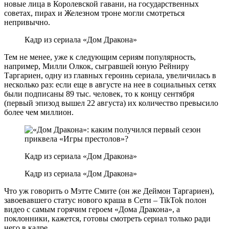
новые лица в Королевской гавани, на государственных
советах, пирах и Железном троне могли смотреться
непривычно.
Кадр из сериала «Дом Дракона»
Тем не менее, уже к следующим сериям популярность,
например, Милли Олкок, сыгравшей юную Рейниру
Таргариен, одну из главных героинь сериала, увеличилась в
несколько раз: если еще в августе на нее в социальных сетях
были подписаны 89 тыс. человек, то к концу сентября
(первый эпизод вышел 22 августа) их количество превысило
более чем миллион.
Кадр из сериала «Дом Дракона»
Кадр из сериала «Дом Дракона»
Что уж говорить о Мэтте Смите (он же Деймон Таргариен),
завоевавшего статус нового краша в Сети – TikTok полон
видео с самым горячим героем «Дома Дракона», а
поклонники, кажется, готовы смотреть сериал только ради
него в кадре.