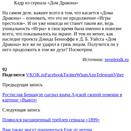
Кадр из сериала «Дом Дракона»
На самом деле, важнее всего в том, что касается «Дома
Дракона» – понимать, что это не продолжение «Игры
престолов». И он уже никогда не станет таким же, ведь
уникальность «Игры» в свое время была именно в новизне
всего, что показывалось на экране. И тем не менее, как
наследие проекта Дэвида Бениоффа и Д. Б. Уайсса «Дом
Дракона» все же не ударил в грязь лицом. Получится ли у
него продолжить в том же духе? Посмотрим.
Источник:
peopletalk.ru
92
Поделится
VK
OK.ru
Facebook
Twitter
WhatsApp
Telegram
Viber
Предыдущая запись
Ростислав Бершауэр сыграл врача Адской скорой помощи в
картине «Вывоз»
Следующая запись
Появился расширенный трейлер сериала «1899»
Вам также могут понравиться
Еще от автора