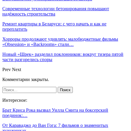
Современные технологии бетонирования повышают
надёжность строительства
Ремонт квартиры в Беларуси: с чего начать и как не
переплатить
Хорроры продолжают удивлять: малобюджетные фильмы
«Obsession» и «Backrooms» стали…
Новый «Шрек» разделил поклонников: вокруг тизера пятой
части разгорелись споры
Prev
Next
Комментарии закрыты.
Интересное:
Брат Криса Рока вызвал Уилла Смита на боксерский
поединок:…
От Караваджо до Ван Гога: 7 фильмов о знаменитых
художниках