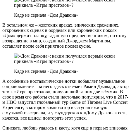
Кадр из сериала «Дом Дракона»
В остальном же – жестоких драках, эпических сражениях,
откровенных сценах в борделях или королевских покоях –
«Дом» держит планку, заданную предшественником, поэтому
возвращение в мир, созданный Джорджем Мартином,
оставляет после себя приятное послевкусие.
Кадр из сериала «Дом Дракона»
А особенные ностальгические нотки добавляет музыкальное
сопровождение – за него здесь отвечает Рамин Джавади, автор
тем к «Игре престолов», получивший за них две «Эмми». В
свое время его работы стали настолько популярны, что в 2017-
м HBO запустил глобальный тур Game of Thrones Live Concert
Experience, в котором композитор выступал вживую
с музыкой из сериала, и у саундтреков к «Дому Дракона» есть,
кажется, все шансы повторить этот успех.
Снискать любовь удалось и касту, хотя еще в первых эпизодах