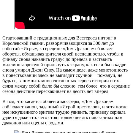
Стартовавший с традиционных для Вестероса интриг в
Королевской гавани, разворачивающихся за 300 лет до
событий «Игры», к середине «Дом Дракона» сбавляет
обороты, обманывая зрителя своей неспешностью, чтобы к
финалу снова накалить градус до предела и заставить
миллионы зрителей прильнуть к экрану, как если бы в кадре
снова умирал Джон Сноу. На самом деле, даже монотонность
в повествовании здесь не выглядит скучной – пожалуй, не
будь ее, запомнить многочисленных героев истории и их
связи между собой было бы сложно, тем более, что в середине
сезона действие перескакивает на десять лет вперед.
В том, что касается общей атмосферы, «Дом Дракона»
соблюдает канон, заданный «Игрой престолов», и хотя после
нее искушенного зрителя трудно удивить, приквелу сериала
удается даже это: чего стоят только девять показанных нам
драконов или сцены с родами.