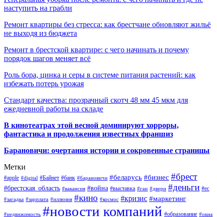
наступить на грабли
Ремонт квартиры без стресса: как брестчане обновляют жильё
не выходя из бюджета
Ремонт в брестской квартире: с чего начинать и почему
порядок шагов меняет всё
Роль бора, цинка и серы в системе питания растений: как
избежать потерь урожая
Стандарт качества: прозрачный скотч 48 мм 45 мкм для
ежедневной работы на складе
В кинотеатрах этой весной доминируют хорроры,
фантастика и продолжения известных франшиз
Барановичи: очертания истории и сокровенные страницы
Метки
#брест
#беларусь
#бизнес
#apple
#Байнет
#банк
#digital
#барановичи
#деньги
#брестская_область
#война
#выставка
#ес
#вакансия
#гаи
#двери
#кино
#кризис
#маркетинг
#загадка
#зарплата
#иллюзия
#космос
#новости компаний
#образование
#недвижимость
#окна