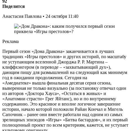
92
Поделится
Анастасия Павлова • 24 октября 11:40
Реклама
Первый сезон «Дома Дракона» заканчивается в лучших
традициях «Игры престолов» и других историй, по масштабу
не уступающим вселенной Джорджа Р. Р. Мартина –
клиффхэнгером (в переводе – «захватывающий дух»),
дающим пищу для размышлений на следующий как минимум
год в ожидании продолжения. Сегодня на
«Амедиатеке» вышла финальная десятая серия сезона,
выверенная не только визуально (за постановку отвечал один
из авторов «Доктора Хауса», «Остаться в живых» и
«Анатомии страсти» Грег Яйтанс), но и по внутреннему
содержанию. Это красивое и вполне логичное завершение
истории, начало которой положили Райан Кончал и Мигель
Сапочник – ранее они вместе работали над одним из самых
зрелищных эпизодов «Игры» «Битва бастардов», и их первый
полноценный проект по всем критериям, кажется, не уступает
культовому оригиналу.