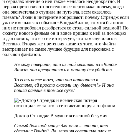
и сериалах мнение о ней также менялось неоднократно. И
первая претензия относительно ее персонажа: почему, когда
она окончательно ступила на путь зла, всем оказалось
плевать? Люди в интернете вопрошают: почему Стрэндж если
уж не вмешался в события «Ванды/Вижн», то хотя бы после
них не попробовал разобраться со столь сильной ведьмой? По
сюжету нового фильма он и вовсе пришел к ней за помощью
и дал понять, что его не интересует, что там случилось в
Вествью. Вторая же претензия касается того, что Файги
выстраивает не самое лучшее будущее для персонажа с
большой фанбазой.
Не могу поверить, что из той милашки из «Ванда/
Вижн» она превратилась в машину для убийств.
То есть после того, что она натворила в
Вествью, ей просто сказали «ну бывает?» И она
пошла дальше в том же духе?
Доктор Стрэндж: В мультивселенной безумия
Самый большой минус для меня – это то, что
сделали с Вандой. Да, героиня совершала плохие