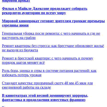
мировой прокат
Фильм о Майкле Джексоне продолжает собирать
рекордную аудиторию по всему миру
Мировой кинопрокат готовит зрителям громкие премьеры
середины июня
Генеральная уборка после ремонта: с чего начинать и где не
наступить на грабли
Ремонт квартиры без стресса: как брестчане обновляют жильё
не выходя из бюджета
Ремонт в брестской квартире: с чего начинать и почему
порядок шагов меняет всё
Роль бора, цинка и серы в системе питания растений: как
избежать потерь урожая
Стандарт качества: прозрачный скотч 48 мм 45 мкм для
ежедневной работы на складе
В кинотеатрах этой весной доминируют хорроры,
фантастика и продолжения известных франшиз