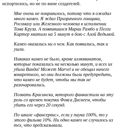
испортилось, но не по вине создателей.
Мне очень не понравилось, потому что я ожидал
много камео. Я ждал Призрачного гонщика,
Росомаху или Железного человека в исполнении
Тома Круза. А появившихся Марии Рамбо и Пегги
Картер хватило на 5 минут в бою с Алой Ведьмой.
Камео оказались ни о чем. Как появились, так и
ушли.
Никаких камео не было, кроме иллюминатов,
которые показались на несколько минут, и всех их
убила Ванда! Может
Marvel
и не обещал ничего
конкретного, но они должны были предупредить,
что камео не будет, чтобы мы так не
разочаровались.
Позвать Красински, которого фанкастили на эту
роль со времен покупки Фокса Диснеем, чтобы
убить его через 20 секунд.
По шкале «фансервис», если у паука 100%, то у
этого фильма 10%. Ни одно камео не случилось из
тех, что предсказывали.