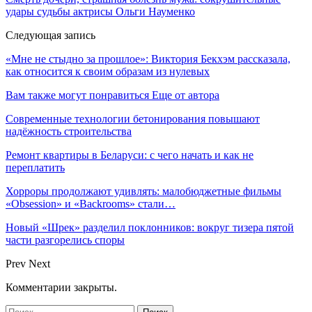
удары судьбы актрисы Ольги Науменко
Следующая запись
«Мне не стыдно за прошлое»: Виктория Бекхэм рассказала,
как относится к своим образам из нулевых
Вам также могут понравиться
Еще от автора
Современные технологии бетонирования повышают
надёжность строительства
Ремонт квартиры в Беларуси: с чего начать и как не
переплатить
Хорроры продолжают удивлять: малобюджетные фильмы
«Obsession» и «Backrooms» стали…
Новый «Шрек» разделил поклонников: вокруг тизера пятой
части разгорелись споры
Prev
Next
Комментарии закрыты.