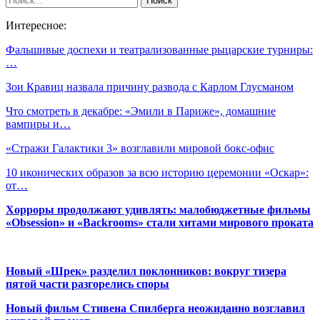
Интересное:
Фальшивые доспехи и театрализованные рыцарские турниры:
…
Зои Кравиц назвала причину развода с Карлом Глусманом
Что смотреть в декабре: «Эмили в Париже», домашние
вампиры и…
«Стражи Галактики 3» возглавили мировой бокс-офис
10 иконических образов за всю историю церемонии «Оскар»:
от…
Хорроры продолжают удивлять: малобюджетные фильмы
«Obsession» и «Backrooms» стали хитами мирового проката
Новый «Шрек» разделил поклонников: вокруг тизера
пятой части разгорелись споры
Новый фильм Стивена Спилберга неожиданно возглавил