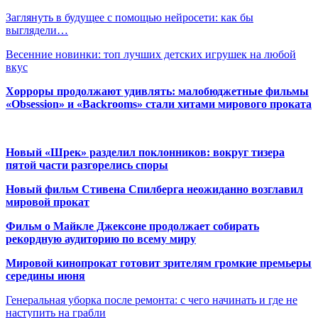
Заглянуть в будущее с помощью нейросети: как бы
выглядели…
Весенние новинки: топ лучших детских игрушек на любой
вкус
Хорроры продолжают удивлять: малобюджетные фильмы
«Obsession» и «Backrooms» стали хитами мирового проката
Новый «Шрек» разделил поклонников: вокруг тизера
пятой части разгорелись споры
Новый фильм Стивена Спилберга неожиданно возглавил
мировой прокат
Фильм о Майкле Джексоне продолжает собирать
рекордную аудиторию по всему миру
Мировой кинопрокат готовит зрителям громкие премьеры
середины июня
Генеральная уборка после ремонта: с чего начинать и где не
наступить на грабли