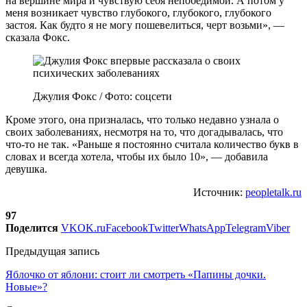
на вершине мира и чувствую себя непобедимой. А потом у
меня возникает чувство глубокого, глубокого, глубокого
застоя. Как будто я не могу пошевелиться, черт возьми», —
сказала Фокс.
Джулия Фокс / Фото: соцсети
Кроме этого, она призналась, что только недавно узнала о
своих заболеваниях, несмотря на то, что догадывалась, что
что-то не так. «Раньше я постоянно считала количество букв в
словах и всегда хотела, чтобы их было 10», — добавила
девушка.
Источник:
peopletalk.ru
97
Поделится
VK
OK.ru
Facebook
Twitter
WhatsApp
Telegram
Viber
Предыдущая запись
Яблочко от яблони: стоит ли смотреть «Папины дочки.
Новые»?