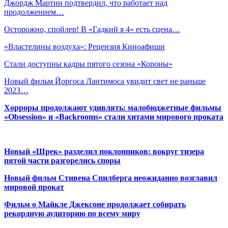
Джордж Мартин подтвердил, что работает над
продолжением…
Осторожно, спойлер! В «Гадкий я 4» есть сцена…
«Властелины воздуха»: Рецензия Киноафиши
Стали доступны кадры пятого сезона «Короны»
Новый фильм Йоргоса Лантимоса увидит свет не раньше
2023…
Хорроры продолжают удивлять: малобюджетные фильмы
«Obsession» и «Backrooms» стали хитами мирового проката
Новый «Шрек» разделил поклонников: вокруг тизера
пятой части разгорелись споры
Новый фильм Стивена Спилберга неожиданно возглавил
мировой прокат
Фильм о Майкле Джексоне продолжает собирать
рекордную аудиторию по всему миру