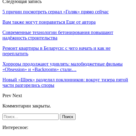
Следующая запись
5 причин посмотреть сериал «Голяк» прямо сейчас
Вам также могут понравиться
Еще от автора
Современные технологии бетонирования повышают
надёжность строительства
Ремонт квартиры в Беларуси: с чего начать и как не
переплатить
Хорроры продолжают удивлять: малобюджетные фильмы
«Obsession» и «Backrooms» стали…
Новый «Шрек» разделил поклонников: вокруг тизера пятой
части разгорелись споры
Prev
Next
Комментарии закрыты.
Интересное: