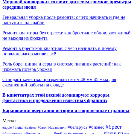
Мировой кинопрокат готовит зрителям громкие премьеры
середины июня
Генеральная уборка после ремонта: с чего начинать и где не
наступить на грабли
Ремонт квартиры без стресса: как брестчане обновляют жильё
не выходя из бюджета
Ремонт в брестской квартире: с чего начинать и почему
порядок шагов меняет всё
Роль бора, цинка и серы в системе питания растений: как
избежать потерь урожая
Стандарт качества: прозрачный скотч 48 мм 45 мкм для
ежедневной работы на складе
В кинотеатрах этой весной доминируют хорроры,
фантастика и продолжения известных франшиз
Барановичи: очертания истории и сокровенные страницы
Метки
#брест
#беларусь
#бизнес
#apple
#Байнет
#банк
#digital
#барановичи
#деньги
#брестская_область
#война
#выставка
#ес