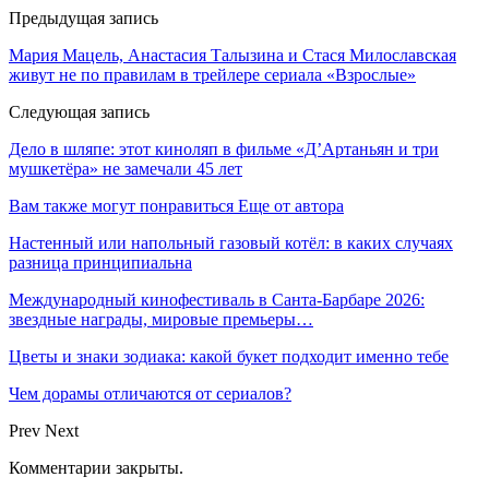
Предыдущая запись
Мария Мацель, Анастасия Талызина и Стася Милославская
живут не по правилам в трейлере сериала «Взрослые»
Следующая запись
Дело в шляпе: этот киноляп в фильме «Д’Артаньян и три
мушкетёра» не замечали 45 лет
Вам также могут понравиться
Еще от автора
Настенный или напольный газовый котёл: в каких случаях
разница принципиальна
Международный кинофестиваль в Санта-Барбаре 2026:
звездные награды, мировые премьеры…
Цветы и знаки зодиака: какой букет подходит именно тебе
Чем дорамы отличаются от сериалов?
Prev
Next
Комментарии закрыты.