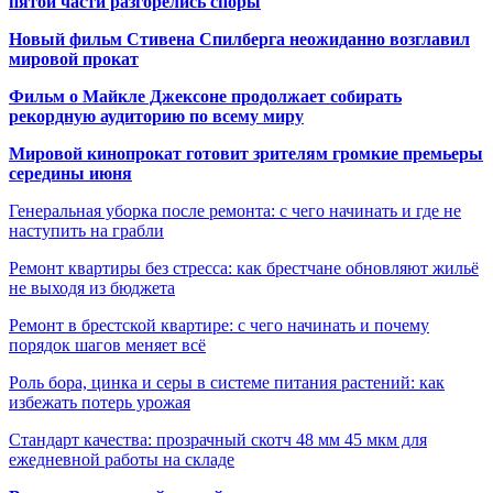
пятой части разгорелись споры
Новый фильм Стивена Спилберга неожиданно возглавил
мировой прокат
Фильм о Майкле Джексоне продолжает собирать
рекордную аудиторию по всему миру
Мировой кинопрокат готовит зрителям громкие премьеры
середины июня
Генеральная уборка после ремонта: с чего начинать и где не
наступить на грабли
Ремонт квартиры без стресса: как брестчане обновляют жильё
не выходя из бюджета
Ремонт в брестской квартире: с чего начинать и почему
порядок шагов меняет всё
Роль бора, цинка и серы в системе питания растений: как
избежать потерь урожая
Стандарт качества: прозрачный скотч 48 мм 45 мкм для
ежедневной работы на складе