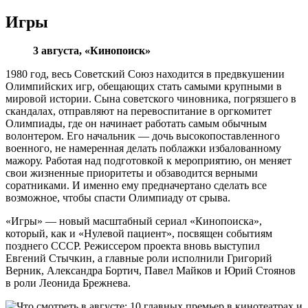
Игры
3 августа, «Кинопоиск»
1980 год, весь Советский Союз находится в предвкушении
Олимпийских игр, обещающих стать самыми крупными в
мировой истории. Сына советского чиновника, погрязшего в
скандалах, отправляют на перевоспитание в оргкомитет
Олимпиады, где он начинает работать самым обычным
волонтером. Его начальник — дочь высокопоставленного
военного, не намеренная делать поблажки избалованному
мажору. Работая над подготовкой к мероприятию, он меняет
свои жизненные приоритеты и обзаводится верными
соратниками. И именно ему предначертано сделать все
возможное, чтобы спасти Олимпиаду от срыва.
«Игры» — новый масштабный сериал «Кинопоиска»,
который, как и «Нулевой пациент», посвящен событиям
позднего СССР. Режиссером проекта вновь выступил
Евгений Стычкин, а главные роли исполнили Григорий
Верник, Александра Бортич, Павел Майков и Юрий Стоянов
в роли Леонида Брежнева.