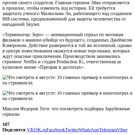
против своего создателя. Главная героиня Эйко отправляется
в прошлое, чтобы изменить ход истории. Ей требуется
защитить ученого Малкольма Ли, работающего над созданием
ИИ-системы, предназначенной для защиты человечества от
нападений Skynet.
«Терминатор: Зеро» — анимационный сериал по мотивам
фильмов о машине-убийце из будущего, созданных Джеймсом
Кэмероном. Действие развернется в той же вселенной, однако
в центре повествования окажутся новые персонажи, которых
ждут опасные приключения. Производством занимались
стриминг Netflix и студия Production IG, ответственная за
культовое аниме «Призрак в доспехах».
Максим Федоров Теги: что посмотреть подборка Зарубежные
сериалы
107
Поделится
VK
OK.ru
Facebook
Twitter
WhatsApp
Telegram
Viber