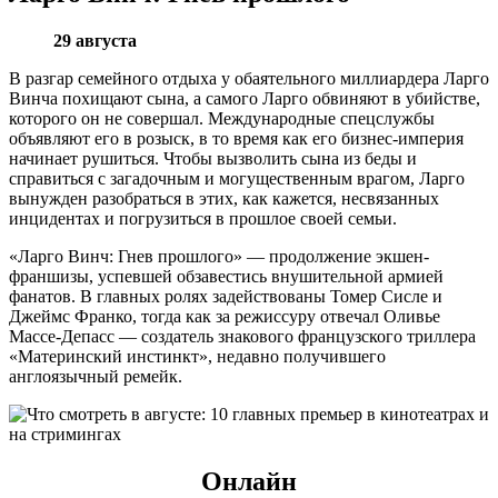
29 августа
В разгар семейного отдыха у обаятельного миллиардера Ларго
Винча похищают сына, а самого Ларго обвиняют в убийстве,
которого он не совершал. Международные спецслужбы
объявляют его в розыск, в то время как его бизнес-империя
начинает рушиться. Чтобы вызволить сына из беды и
справиться с загадочным и могущественным врагом, Ларго
вынужден разобраться в этих, как кажется, несвязанных
инцидентах и погрузиться в прошлое своей семьи.
«Ларго Винч: Гнев прошлого» — продолжение экшен-
франшизы, успевшей обзавестись внушительной армией
фанатов. В главных ролях задействованы Томер Сисле и
Джеймс Франко, тогда как за режиссуру отвечал Оливье
Массе-Депасс — создатель знакового французского триллера
«Материнский инстинкт», недавно получившего
англоязычный ремейк.
Онлайн