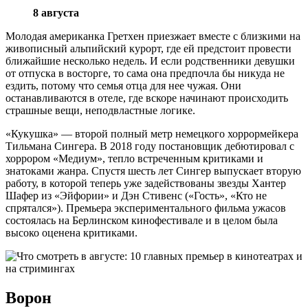
8 августа
Молодая американка Гретхен приезжает вместе с близкими на
живописный альпийский курорт, где ей предстоит провести
ближайшие несколько недель. И если родственники девушки
от отпуска в восторге, то сама она предпочла бы никуда не
ездить, потому что семья отца для нее чужая. Они
останавливаются в отеле, где вскоре начинают происходить
страшные вещи, неподвластные логике.
«Кукушка» — второй полный метр немецкого хоррормейкера
Тильмана Сингера. В 2018 году постановщик дебютировал с
хоррором «Медиум», тепло встреченным критиками и
знатоками жанра. Спустя шесть лет Сингер выпускает вторую
работу, в которой теперь уже задействованы звезды Хантер
Шафер из «Эйфории» и Дэн Стивенс («Гость», «Кто не
спрятался»). Премьера экспериментального фильма ужасов
состоялась на Берлинском кинофестивале и в целом была
высоко оценена критиками.
Ворон