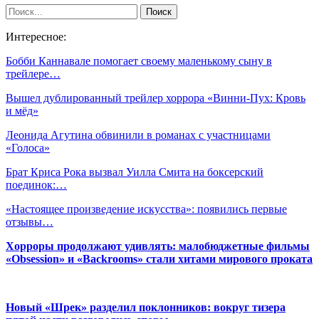
Интересное:
Бобби Каннавале помогает своему маленькому сыну в
трейлере…
Вышел дублированный трейлер хоррора «Винни-Пух: Кровь
и мёд»
Леонида Агутина обвинили в романах с участницами
«Голоса»
Брат Криса Рока вызвал Уилла Смита на боксерский
поединок:…
«Настоящее произведение искусства»: появились первые
отзывы…
Хорроры продолжают удивлять: малобюджетные фильмы
«Obsession» и «Backrooms» стали хитами мирового проката
Новый «Шрек» разделил поклонников: вокруг тизера