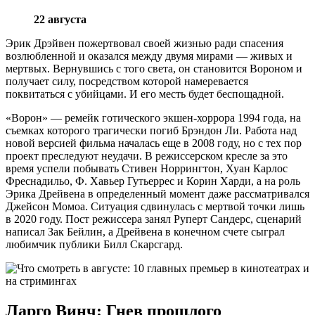
22 августа
Эрик Дрэйвен пожертвовал своей жизнью ради спасения
возлюбленной и оказался между двумя мирами — живых и
мертвых. Вернувшись с того света, он становится Вороном и
получает силу, посредством которой намеревается
поквитаться с убийцами. И его месть будет беспощадной.
«Ворон» — ремейк готического экшен-хоррора 1994 года, на
съемках которого трагически погиб Брэндон Ли. Работа над
новой версией фильма началась еще в 2008 году, но с тех пор
проект преследуют неудачи. В режиссерском кресле за это
время успели побывать Стивен Норрингтон, Хуан Карлос
Фреснадильо, Ф. Хавьер Гутьеррес и Корин Харди, а на роль
Эрика Дрейвена в определенный момент даже рассматривался
Джейсон Момоа. Ситуация сдвинулась с мертвой точки лишь
в 2020 году. Пост режиссера занял Руперт Сандерс, сценарий
написал Зак Бейлин, а Дрейвена в конечном счете сыграл
любимчик публики Билл Скарсгард.
Ларго Винч: Гнев прошлого