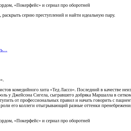
й, раскрыть серию преступлений и найти идеальную пару.
сть…
».
истов комедийного хита «Тед Лассо». Последний в качестве неи
оль у Джейсона Сигела, сыгравшего добряка Маршалла в ситкоме
ступить от профессиональных правил и начать говорить с пацие
 роли его коллеги отыгрывающий разные оттенки пренебрежения 