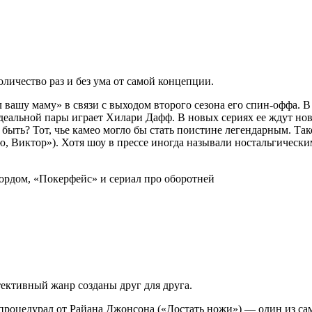
)
оличество раз и без ума от самой концепции.
ашу маму» в связи с выходом второго сезона его спин-оффа. В 
еальной пары играет Хилари Дафф. В новых сериях ее ждут нов
т быть? Тот, чье камео могло бы стать поистине легендарным. 
, Виктор»). Хотя шоу в прессе иногда называли ностальгически
тективный жанр созданы друг для друга.
оцедурал от Райана Джонсона («Достать ножи») — один из сам