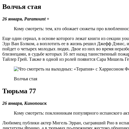
Волчья стая
26 января, Paramount +
Кому смотреть: тем, кто обожает сюжеты про влюбленнос
Еще один сериал, в основе которого лежат книги из секции y
Эдо Ван Бэлком, а воплотить ее в жизнь решил Джефф Дэвис, и
пойдет о четырех молодых людях. Двое из них во время неразб
близнецами, в судьбе которых 16 лет назад таинственный пож
Тайлер Грей. Также в одной из ролей появится Сара Мишель Г
Волчья стая
Тюрьма 77
26 января, Кинопоиск
Кому смотреть: поклонникам популярного испанского акт
Любимец публики актер Мигель Эрран, сыгравший Рио в испанс
диктатуры Франко, а в тюрьмах по-прежнему жестоко обращают