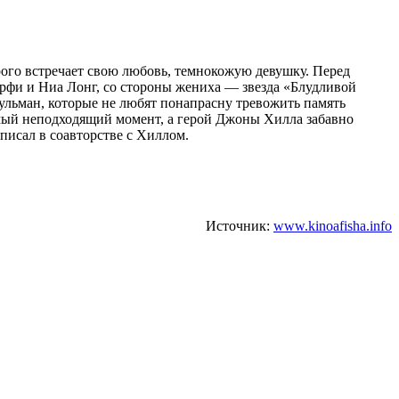
рого встречает свою любовь, темнокожую девушку. Перед
ерфи и Ниа Лонг, со стороны жениха — звезда «Блудливой
ьман, которые не любят понапрасну тревожить память
амый неподходящий момент, а герой Джоны Хилла забавно
писал в соавторстве с Хиллом.
Источник:
www.kinoafisha.info