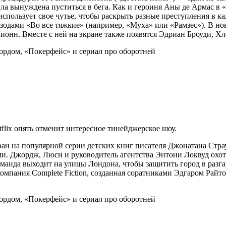
ла вынуждена пуститься в бега. Как и героиня Аны де Армас в «
использует свое чутье, чтобы раскрыть разные преступления в к
зодами «Во все тяжкие» (например, «Муха» или «Рамзес»). В н
ионн. Вместе с ней на экране также появятся Эдриан Броуди, Х
tflix опять отменит интересное тинейджерское шоу.
ан на популярной серии детских книг писателя Джонатана Стра
ми. Джордж, Люси и руководитель агентства Энтони Локвуд охот
анда выходит на улицы Лондона, чтобы защитить город в разгар
омпания Complete Fiction, созданная соратниками Эдгаром Райт