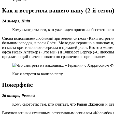
Как я встретила вашего папу (2-й сезон
24 января, Hulu
Кому смотреть: тем, кто уже видел оригинал бессчетное к
Снова вспоминаем любимый зрителями ситком «Как я встретил в
большом городе», в роли Софи. Молодую героиню в поисках ид
из каста оригинального сериала в прежней роли. Кто это може
оффа Исаак Аптакер («Это мы») и Элизабет Бергер («С любовью
предлагающий ничего нового по сравнению с оригиналом.
Как я встретила вашего папу
Покерфейс
26 января, Peaсock
Кому смотреть: тем, кто считает, что Райан Джонсон и де
Вдохновленный культовым детективным сериалом «Коломбо» пр