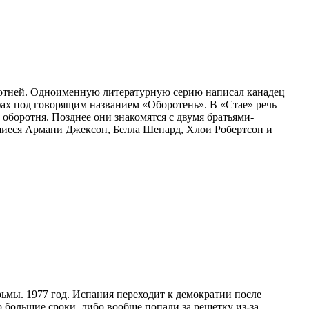
оротней. Одноименную литературную серию написал канадец
фах под говорящим названием «Оборотень». В «Стае» речь
оборотня. Позднее они знакомятся с двумя братьями-
вшиеся Армани Джексон, Белла Шепард, Хлои Робертсон и
ьмы. 1977 год. Испания переходит к демократии после
большие сроки, либо вообще попали за решетку из-за