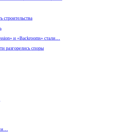
 строительства
ь
sion» и «Backrooms» стали…
ти разгорелись споры
…
рии…