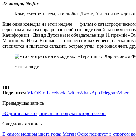
27 января, Netflix
Кому смотреть: тем, кто любит Джону Хилла и не ждет о
Еще одна комедия на этой неделе — фильм о катастрофическом
серьезным шагом пара решает собрать родителей на совместно
Калифорнии» Дэвид Духовны и обладательница 11 премий «Эм
Малкольма Икса. Вторые — прогрессивных евреев, слегка пом
стесняется и пытается сгладить острые углы, призывая жить д
Что за люди
101
Поделится
VK
OK.ru
Facebook
Twitter
WhatsApp
Telegram
Viber
Предыдущая запись
«Одни из нас» официально получат второй сезон
Следующая запись
В самом модном цвете года: Меган Фокс позирует в строгом к