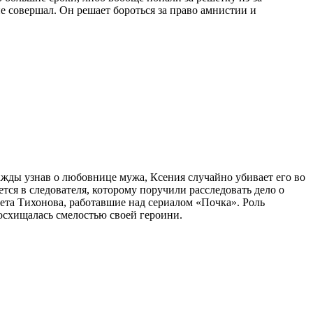
е совершал. Он решает бороться за право амнистии и
жды узнав о любовнице мужа, Ксения случайно убивает его во
ется в следователя, которому поручили расследовать дело о
та Тихонова, работавшие над сериалом «Почка». Роль
восхищалась смелостью своей героини.