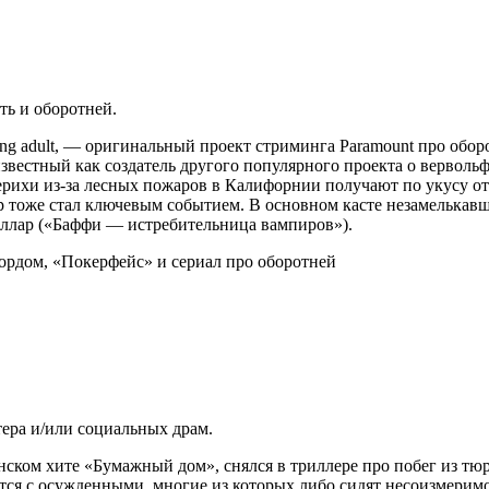
ть и оборотней.
oung adult, — оригинальный проект стриминга Paramount про об
звестный как создатель другого популярного проекта о верволь
ерихи из-за лесных пожаров в Калифорнии получают по укусу от 
ар тоже стал ключевым событием. В основном касте незамелька
еллар («Баффи — истребительница вампиров»).
ера и/или социальных драм.
ком хите «Бумажный дом», снялся в триллере про побег из тюр
ся с осужденными, многие из которых либо сидят несоизмеримо 