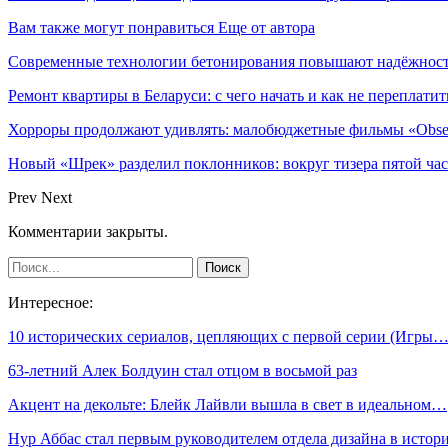
Вам также могут понравиться
Еще от автора
Современные технологии бетонирования повышают надёжность
Ремонт квартиры в Беларуси: с чего начать и как не переплатит
Хорроры продолжают удивлять: малобюджетные фильмы «Obses
Новый «Шрек» разделил поклонников: вокруг тизера пятой час
Prev
Next
Комментарии закрыты.
Интересное:
10 исторических сериалов, цепляющих с первой серии (Игры
63-летний Алек Болдуин стал отцом в восьмой раз
Акцент на декольте: Блейк Лайвли вышла в свет в идеальном…
Нур Аббас стал первым руководителем отдела дизайна в исто