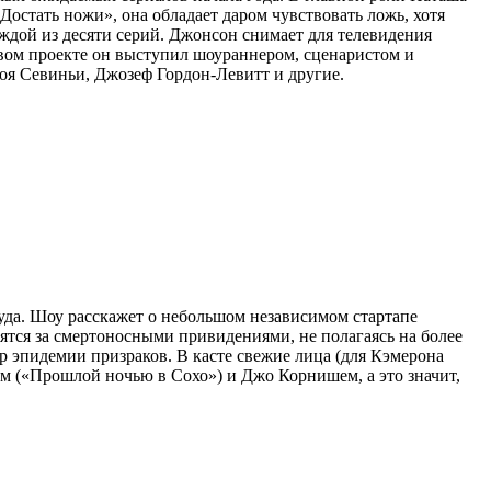
Достать ножи», она обладает даром чувствовать ложь, хотя
аждой из десяти серий. Джонсон снимает для телевидения
овом проекте он выступил шоураннером, сценаристом и
лоя Севиньи, Джозеф Гордон-Левитт и другие.
уда. Шоу расскажет о небольшом независимом стартапе
ятся за смертоносными привидениями, не полагаясь на более
 эпидемии призраков. В касте свежие лица (для Кэмерона
ом («Прошлой ночью в Сохо») и Джо Корнишем, а это значит,