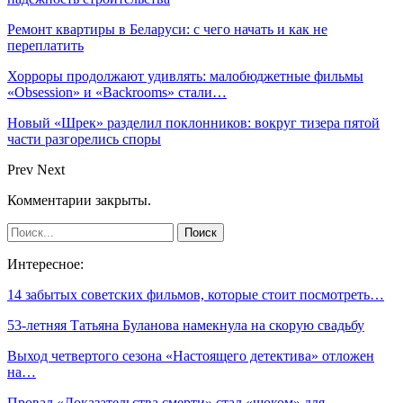
Ремонт квартиры в Беларуси: с чего начать и как не
переплатить
Хорроры продолжают удивлять: малобюджетные фильмы
«Obsession» и «Backrooms» стали…
Новый «Шрек» разделил поклонников: вокруг тизера пятой
части разгорелись споры
Prev
Next
Комментарии закрыты.
Интересное:
14 забытых советских фильмов, которые стоит посмотреть…
53-летняя Татьяна Буланова намекнула на скорую свадьбу
Выход четвертого сезона «Настоящего детектива» отложен
на…
Провал «Доказательства смерти» стал «шоком» для