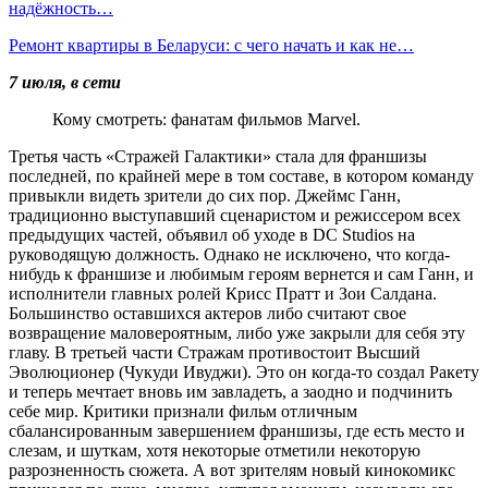
надёжность…
Ремонт квартиры в Беларуси: с чего начать и как не…
7 июля, в сети
Кому смотреть: фанатам фильмов Marvel.
Третья часть «Стражей Галактики» стала для франшизы
последней, по крайней мере в том составе, в котором команду
привыкли видеть зрители до сих пор. Джеймс Ганн,
традиционно выступавший сценаристом и режиссером всех
предыдущих частей, объявил об уходе в DC Studios на
руководящую должность. Однако не исключено, что когда-
нибудь к франшизе и любимым героям вернется и сам Ганн, и
исполнители главных ролей Крисс Пратт и Зои Салдана.
Большинство оставшихся актеров либо считают свое
возвращение маловероятным, либо уже закрыли для себя эту
главу. В третьей части Стражам противостоит Высший
Эволюционер (Чукуди Ивуджи). Это он когда-то создал Ракету
и теперь мечтает вновь им завладеть, а заодно и подчинить
себе мир. Критики признали фильм отличным
сбалансированным завершением франшизы, где есть место и
слезам, и шуткам, хотя некоторые отметили некоторую
разрозненность сюжета. А вот зрителям новый кинокомикс