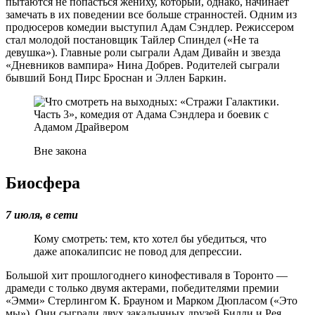
пытаются не попасться жениху, который, однако, начинает
замечать в их поведении все больше странностей. Одним из
продюсеров комедии выступил Адам Сэндлер. Режиссером
стал молодой постановщик Тайлер Спиндел («Не та
девушка»). Главные роли сыграли Адам Дивайн и звезда
«Дневников вампира» Нина Добрев. Родителей сыграли
бывший Бонд Пирс Броснан и Эллен Баркин.
Вне закона
Биосфера
7 июля, в сети
Кому смотреть: тем, кто хотел бы убедиться, что
даже апокалипсис не повод для депрессии.
Большой хит прошлогоднего кинофестиваля в Торонто —
драмеди с только двумя актерами, победителями премии
«Эмми» Стерлингом К. Брауном и Марком Дюпласом («Это
мы»). Они сыграли двух закадычных друзей Билли и Рея,