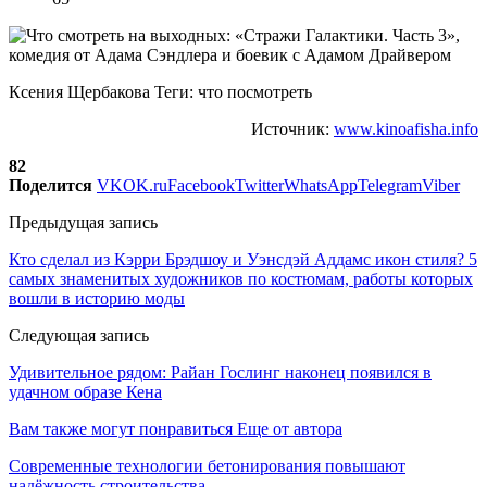
Ксения Щербакова Теги: что посмотреть
Источник:
www.kinoafisha.info
82
Поделится
VK
OK.ru
Facebook
Twitter
WhatsApp
Telegram
Viber
Предыдущая запись
Кто сделал из Кэрри Брэдшоу и Уэнсдэй Аддамс икон стиля? 5
самых знаменитых художников по костюмам, работы которых
вошли в историю моды
Следующая запись
Удивительное рядом: Райан Гослинг наконец появился в
удачном образе Кена
Вам также могут понравиться
Еще от автора
Современные технологии бетонирования повышают
надёжность строительства