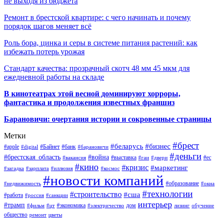
не выходя из бюджета
Ремонт в брестской квартире: с чего начинать и почему
порядок шагов меняет всё
Роль бора, цинка и серы в системе питания растений: как
избежать потерь урожая
Стандарт качества: прозрачный скотч 48 мм 45 мкм для
ежедневной работы на складе
В кинотеатрах этой весной доминируют хорроры,
фантастика и продолжения известных франшиз
Барановичи: очертания истории и сокровенные страницы
Метки
#брест
#беларусь
#бизнес
#apple
#Байнет
#банк
#digital
#барановичи
#деньги
#брестская_область
#война
#выставка
#ес
#вакансия
#гаи
#двери
#кино
#кризис
#маркетинг
#загадка
#зарплата
#иллюзия
#космос
#новости компаний
#образование
#недвижимость
#окна
#технологии
#строительство
#сша
#работа
#россия
#санкции
интерьер
#трамп
#экономика
дом
#фильм
#цт
#электричество
лизинг
обучение
общество
ремонт
цветы