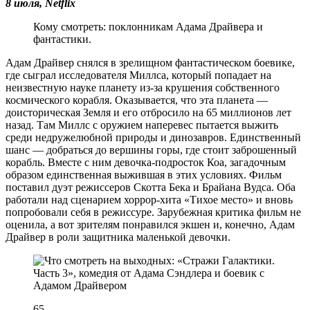
8 июля, Netflix
Кому смотреть: поклонникам Адама Драйвера и
фантастики.
Адам Драйвер снялся в зрелищном фантастическом боевике,
где сыграл исследователя Миллса, который попадает на
неизвестную науке планету из-за крушения собственного
космического корабля. Оказывается, что эта планета —
доисторическая Земля и его отбросило на 65 миллионов лет
назад. Там Миллс с оружием наперевес пытается выжить
среди недружелюбной природы и динозавров. Единственный
шанс — добраться до вершины горы, где стоит заброшенный
корабль. Вместе с ним девочка-подросток Коа, загадочным
образом единственная выжившая в этих условиях. Фильм
поставил дуэт режиссеров Скотта Бека и Брайана Вудса. Оба
работали над сценарием хоррор-хита «Тихое место» и вновь
попробовали себя в режиссуре. Зарубежная критика фильм не
оценила, а вот зрителям понравился экшен и, конечно, Адам
Драйвер в роли защитника маленькой девочки.
65