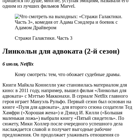
пришелся по душе, многие, уступая эмоциям, называли его
одним из лучших фильмов Marvel.
Стражи Галактики. Часть 3
Линкольн для адвоката (2-й сезон)
6 июля, Netflix
Кому смотреть: тем, что обожает судебные драмы.
Книги Майкла Коннелли уже становилась материалом для
кино: в 2011 году, например, вышел фильм «Линкольн для
адвоката» с Мэттью Макконахи. В сериале Netflix главного
героя играет Мануэль Рульфо. Первый сезон был основан на
книге «Пуля для адвоката», для второго сезона создатели Тед
Хамфри («Хорошая жена») и Дэвид И. Килли («Большая
маленькая ложь») выбрали книгу «Пятый свидетель». По
сюжету, Мики Холлер после очередного успешного дела
наслаждается славой и получает выгодные рабочие
предложения. Он продолжает улаживать отношения со