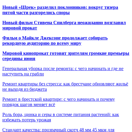
Новый «Шрек» разделил поклонников: вокруг тизера
пятой части разгорелись споры
Новый фильм Стивена Спилберга неожиданно возглавил
мировой прокат
Фильм о Майкле Джексоне продолжает собирать
рекордную аудиторию по всему миру
Мировой кинопрокат готовит зрителям громкие премьеры
середины июня
Генеральная уборка после ремонта: с чего начинать и где не
наступить на грабли
Ремонт квартиры без стресса: как брестчане обновляют жильё
не выходя из бюджета
Ремонт в брестской квартире: с чего начинать и почему
порядок шагов меняет всё
Роль бора, цинка и серы в системе питания растений: как
избежать потерь урожая
Стандарт качества: прозрачный скотч 48 мм 45 мкм для