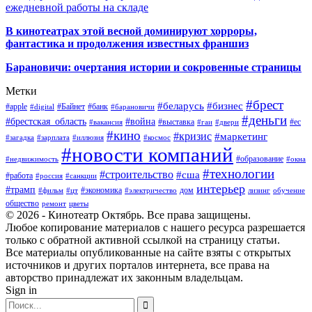
ежедневной работы на складе
В кинотеатрах этой весной доминируют хорроры,
фантастика и продолжения известных франшиз
Барановичи: очертания истории и сокровенные страницы
Метки
#брест
#беларусь
#бизнес
#apple
#Байнет
#банк
#digital
#барановичи
#деньги
#брестская_область
#война
#выставка
#ес
#вакансия
#гаи
#двери
#кино
#кризис
#маркетинг
#загадка
#зарплата
#иллюзия
#космос
#новости компаний
#образование
#недвижимость
#окна
#технологии
#строительство
#сша
#работа
#россия
#санкции
интерьер
#трамп
#экономика
дом
#фильм
#цт
#электричество
лизинг
обучение
общество
ремонт
цветы
© 2026 - Кинотеатр Октябрь. Все права защищены.
Любое копирование материалов с нашего ресурса разрешается
только с обратной активной ссылкой на страницу статьи.
Все материалы опубликованные на сайте взяты с открытых
источников и других порталов интернета, все права на
авторство принадлежат их законным владельцам.
Sign in