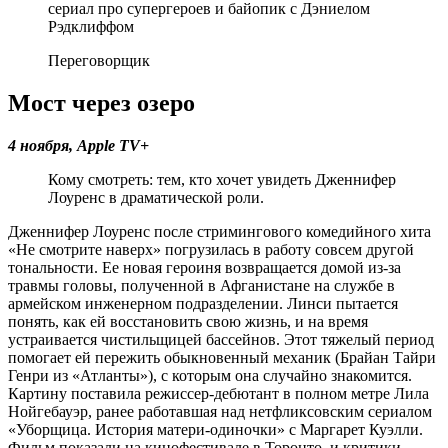
Переговорщик
Мост через озеро
4 ноября,
Apple
TV+
Кому смотреть: тем, кто хочет увидеть Дженнифер
Лоуренс в драматической роли.
Дженнифер Лоуренс после стримингового комедийного хита
«Не смотрите наверх» погрузилась в работу совсем другой
тональности. Ее новая героиня возвращается домой из-за
травмы головы, полученной в Афганистане на службе в
армейском инженерном подразделении. Линси пытается
понять, как ей восстановить свою жизнь, и на время
устраивается чистильщицей бассейнов. Этот тяжелый период
помогает ей пережить обыкновенный механик (Брайан Тайри
Генри из «Атланты»), с которым она случайно знакомится.
Картину поставила режиссер-дебютант в полном метре Лила
Нойгебауэр, ранее работавшая над нетфликсовским сериалом
«Уборщица. История матери-одиночки» с Маргарет Куэлли.
Фильм показали на кинофестивале в Торонто, и критики,