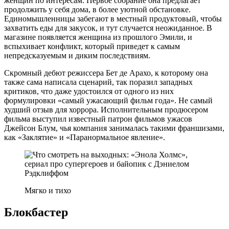
женщин по интересам. Первое собрание она предлагает
продолжить у себя дома, в более уютной обстановке.
Единомышленницы забегают в местный продуктовый, чтобы
захватить еды для закусок, и тут случается неожиданное. В
магазине появляется женщина из прошлого Эмили, и
вспыхивает конфликт, который приведет к самым
непредсказуемым и диким последствиям.
Скромный дебют режиссера Бет де Арахо, к которому она
также сама написала сценарий, так поразил западных
критиков, что даже удостоился от одного из них
формулировки «самый ужасающий фильм года». Не самый
худший отзыв для хоррора. Исполнительным продюсером
фильма выступил известный патрон фильмов ужасов
Джейсон Блум, чья компания занималась такими франшизами,
как «Заклятие» и «Паранормальное явление».
Мягко и тихо
Блокбастер