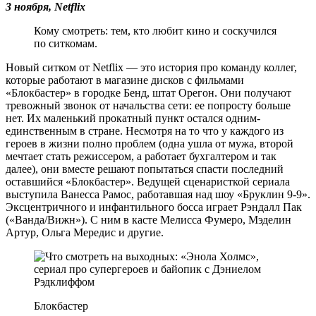
3 ноября,
Netflix
Кому смотреть: тем, кто любит кино и соскучился
по ситкомам.
Новый ситком от Netflix — это история про команду коллег,
которые работают в магазине дисков с фильмами
«Блокбастер» в городке Бенд, штат Орегон. Они получают
тревожный звонок от начальства сети: ее попросту больше
нет. Их маленький прокатный пункт остался одним-
единственным в стране. Несмотря на то что у каждого из
героев в жизни полно проблем (одна ушла от мужа, второй
мечтает стать режиссером, а работает бухгалтером и так
далее), они вместе решают попытаться спасти последний
оставшийся «Блокбастер». Ведущей сценаристкой сериала
выступила Ванесса Рамос, работавшая над шоу «Бруклин 9-9».
Эксцентричного и инфантильного босса играет Рэндалл Пак
(«Ванда/Вижн»). С ним в касте Мелисса Фумеро, Мэделин
Артур, Ольга Мередис и другие.
Блокбастер