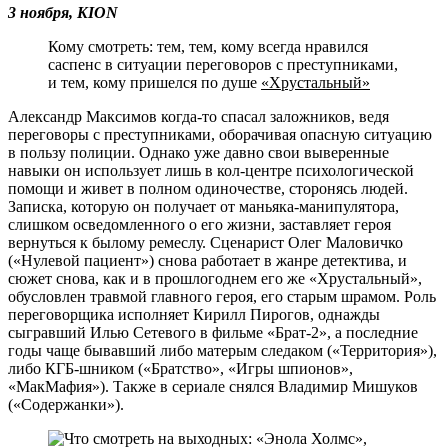
3 ноября,
KION
Кому смотреть: тем, тем, кому всегда нравился
саспенс в ситуации переговоров с преступниками,
и тем, кому пришелся по душе
«Хрустальный»
Александр Максимов когда-то спасал заложников, ведя
переговоры с преступниками, оборачивая опасную ситуацию
в пользу полиции. Однако уже давно свои выверенные
навыки он использует лишь в кол-центре психологической
помощи и живет в полном одиночестве, сторонясь людей.
Записка, которую он получает от маньяка-манипулятора,
слишком осведомленного о его жизни, заставляет героя
вернуться к былому ремеслу. Сценарист Олег Маловичко
(«Нулевой пациент») снова работает в жанре детектива, и
сюжет снова, как и в прошлогоднем его же «Хрустальный»,
обусловлен травмой главного героя, его старым шрамом. Роль
переговорщика исполняет Кирилл Пирогов, однажды
сыгравший Илью Сетевого в фильме «Брат-2», а последние
годы чаще бывавший либо матерым следаком («Территория»),
либо КГБ-шником («Братство», «Игры шпионов»,
«МакМафия»). Также в сериале снялся Владимир Мишуков
(«Содержанки»).