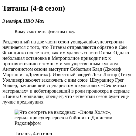
Титаны (4-й сезон)
3 ноября,
HBO Max
Кому смотреть: фанатам шоу.
Разделенный на две части сезон young-adult-супергероики
начинается с того, что Титаны отправляются обратно в Сан-
Франциско после того, как им удалось спасти Готэм. Однако
небольшая остановка в Метрополисе приводит их к
противостоянию с темным и могущественным культом.
Антагонистом сезона выступит Себастьян Блад (Джозеф
Морган из «Древних»). Известный злодей Лекс Лютор (Титус
Уэлливер) захочет заключить с ним союз. Шоураннер Грег
Уолкер, начинавший сценаристом в культовых «Секретных
материалах» и дебютировавший в роли продюсера в сериале
«Тайны Смолвиля», обещает, что четвертый сезон будет еще
лучше предыдущих.
Титаны, 4-й сезон