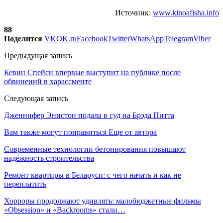
Источник:
www.kinoafisha.info
88
Поделится
VK
OK.ru
Facebook
Twitter
WhatsApp
Telegram
Viber
Предыдущая запись
Кевин Спейси впервые выступит на публике после
обвинений в харассменте
Следующая запись
Дженнифер Энистон подала в суд на Брэда Питта
Вам также могут понравиться
Еще от автора
Современные технологии бетонирования повышают
надёжность строительства
Ремонт квартиры в Беларуси: с чего начать и как не
переплатить
Хорроры продолжают удивлять: малобюджетные фильмы
«Obsession» и «Backrooms» стали…