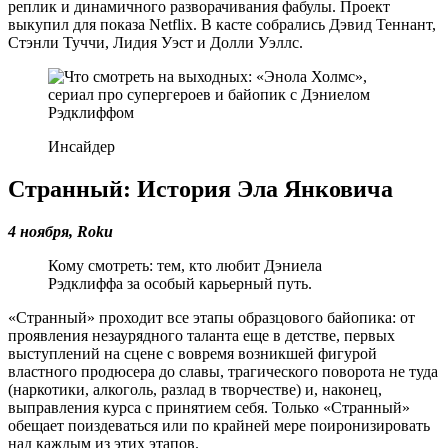
реплик и динамичного разворачивания фабулы. Проект
выкупил для показа Netflix. В касте собрались Дэвид Теннант,
Стэнли Туччи, Лидия Уэст и Долли Уэллс.
Инсайдер
Странный: История Эла Янковича
4 ноября,
Roku
Кому смотреть: тем, кто любит Дэниела
Рэдклиффа за особый карьерный путь.
«Странный» проходит все этапы образцового байопика: от
проявления незаурядного таланта еще в детстве, первых
выступлений на сцене с вовремя возникшей фигурой
властного продюсера до славы, трагического поворота не туда
(наркотики, алкоголь, разлад в творчестве) и, наконец,
выправления курса с принятием себя. Только «Странный»
обещает поиздеваться или по крайней мере поиронизировать
над каждым из этих этапов.