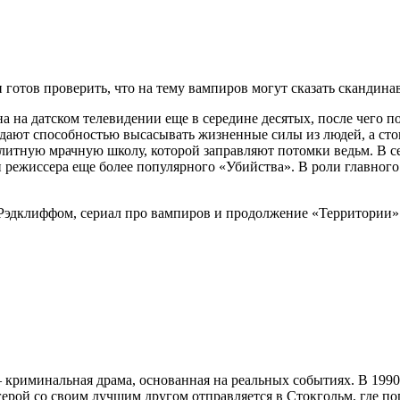
и готов проверить, что на тему вампиров могут сказать скандин
а на датском телевидении еще в середине десятых, после чего по
дают способностью высасывать жизненные силы из людей, а стои
литную мрачную школу, которой заправляют потомки ведьм. В се
 режиссера еще более популярного «Убийства». В роли главного
 криминальная драма, основанная на реальных событиях. В 1990
ерой со своим лучшим другом отправляется в Стокгольм, где пог