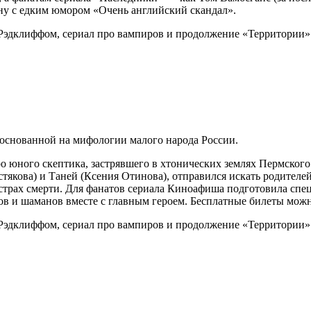
ну с едким юмором «Очень английский скандал».
, основанной на мифологии малого народа России.
ро юного скептика, застрявшего в хтонических землях Пермского
якова) и Таней (Ксения Отинова), отправился искать родителей
 страх смерти. Для фанатов сериала Киноафиша подготовила спец
ов и шаманов вместе с главным героем. Бесплатные билеты можн