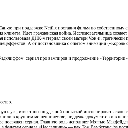
н-хо при поддержке Netflix поставил фильм по собственному сц
я климата. Идет гражданская война. Исследовательница создает
ная использовала ДНК-материал своей матери Чон-и, трагическ
пецэффектов. А от постановщика с опытом анимации («Король 
сство.
оунхауса, известного неудачной попыткой инсценировать свою 
винили в крупном мошенничестве, подделке документов и в шпио
ре посвящен сериал. Главную роль исполняет Мэттью Макфейде
, а фанатам сериала «Наследники» — как Том Вамбсганс (за по