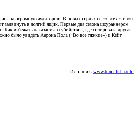
аст на огромную аудиторию. В новых сериях ее со всех сторон
ит задвинуть в долгий ящик. Первые два сезона шоураннером
«Как избежать наказания за убийство», где солировала другая
можно было увидеть Аарона Пола («Во все тяжкие») и Кейт
Источник:
www.kinoafisha.info