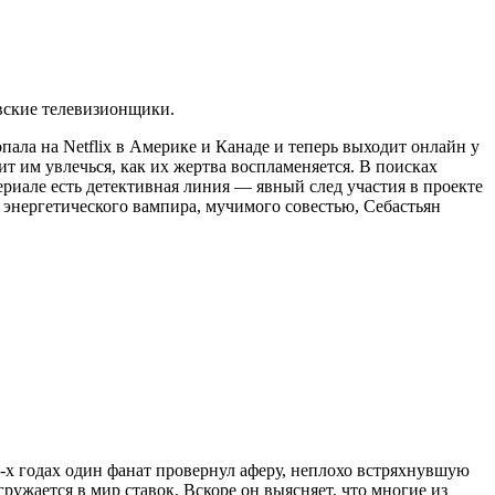
авские телевизионщики.
пала на Netflix в Америке и Канаде и теперь выходит онлайн у
т им увлечься, как их жертва воспламеняется. В поисках
риале есть детективная линия — явный след участия в проекте
 энергетического вампира, мучимого совестью, Себастьян
-х годах один фанат провернул аферу, неплохо встряхнувшую
ружается в мир ставок. Вскоре он выясняет, что многие из