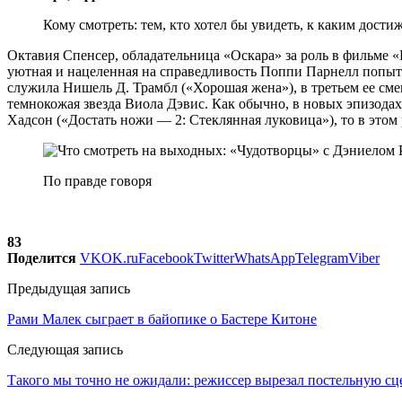
Кому смотреть: тем, кто хотел бы увидеть, к каким дост
Октавия Спенсер, обладательница «Оскара» за роль в фильме «
уютная и нацеленная на справедливость Поппи Парнелл попыта
служила Нишель Д. Трамбл («Хорошая жена»), в третьем ее сме
темнокожая звезда Виола Дэвис. Как обычно, в новых эпизодах
Хадсон («Достать ножи — 2: Стеклянная луковица»), то в это
По правде говоря
83
Поделится
VK
OK.ru
Facebook
Twitter
WhatsApp
Telegram
Viber
Предыдущая запись
Рами Малек сыграет в байопике о Бастере Китоне
Следующая запись
Такого мы точно не ожидали: режиссер вырезал постельную сц