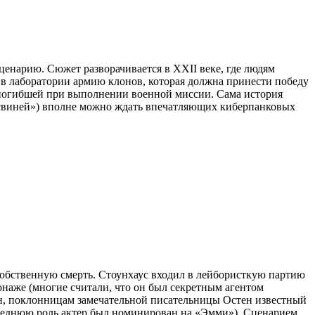
енарию. Сюжет разворачивается в XXII веке, где людям
 в лаборатории армию клонов, которая должна принести победу
и погибшей при выполнении военной миссии. Сама история
свиней») вполне можно ждать впечатляющих киберпанковых
собственную смерть. Стоунхаус входил в лейбористкую партию
наже (многие считали, что он был секретным агентом
н, поклонницам замечательной писательницы Остен известный
следнюю роль актер был номинирован на «Эмми»). Сценарием