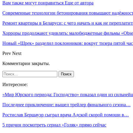
Вам также могут понравиться
Еще от автора
Современные технологии бетонирования повышают надёжность
Ремонт квартиры в Беларуси: с чего начать и как не переплатит
Хорроры продолжают удивлять: малобюджетные фильмы «Obses
Новый «Шрек» разделил поклонников: вокруг тизера пятой час
Prev
Next
Комментарии закрыты.
Интересное:
«Мир Юрского периода: Господство» показал один из сильне
Последнее приключение: вышел трейлер финального сезона…
Ростислав Бершауэр сыграл врача Адской скорой помощи в…
5 причин посмотреть сериал «Голяк» прямо сейчас