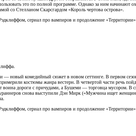
спользовать это по полной программе. Однако за ним начинают 
мой со Стелланом Скарсгардом «Король чертова острова».
клиффа.
 — новый комедийный сюжет в новом сеттинге. В первом сезоне
 примерили костюмы жанра вестерн. В четвертой части речь пойд
т воина дороги с причудами, а Бушеми — торговца мусором. В с
ураннеров снова выступили Дэн Мирк («Мужчина ищет женщину»
а.