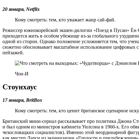
20 января,
Netflix
Кому смотреть: тем, кто уважает жанр сай-фай.
Режиссер южнокорейской экшен-дилогии «Поезд в Пусан» Ён Са
приходится жить в особом убежище из-за глобального ухудшени
одной из сторон. Однако положение усложняется тем, что уче
сюжетно обосновывает масштабное использование цифровых с
пейзажей.
Чон-И
Стоунхаус
17 января,
BritBox
Кому смотреть: тем, кто ценит британское сценарное иску
Британский мини-сериал рассказывает про политика Джона Ст
и был одним из министров кабинета Уилсона в 1960-х. Его об
чехословацких социалистов). Именно этой неординарной фигу
как мистер Дарси из экранизации «Гордости и предубеждения»