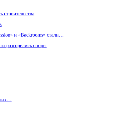
 строительства
ь
sion» и «Backrooms» стали…
ти разгорелись споры
йших…