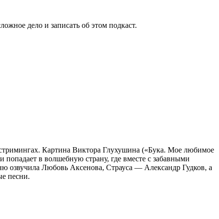
ложное дело и записать об этом подкаст.
а стримингах. Картина Виктора Глухушина («Бука. Мое любимое
 попадает в волшебную страну, где вместе с забавными
иню озвучила Любовь Аксенова, Страуса — Александр Гудков, а
ые песни.