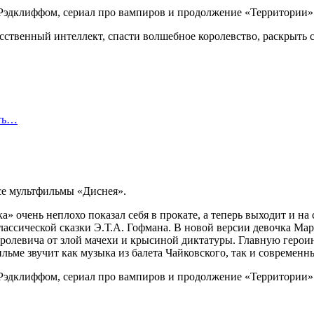
ственный интеллект, спасти волшебное королевство, раскрыть с
сть…
се мультфильмы «Диснея».
» очень неплохо показал себя в прокате, а теперь выходит и н
ассической сказки Э.Т.А. Гофмана. В новой версии девочка Мари
королевича от злой мачехи и крысиной диктатуры. Главную геро
ьме звучит как музыка из балета Чайковского, так и современн