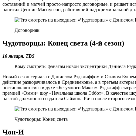
состязаний и матчей просто-напросто договорные, и решает и
написал Деннис Магнуссон, работавший над криминальной дра
Договорняк
Чудотворцы: Конец света (4-й сезон)
16 января,
TBS
Кому смотреть: фанатам новой эксцентрики Дэниела Рэд
Новый сезон сериала с Дэниелом Рэдклиффом и Стивом Бушеми
действие разворачивалось в Средневековье, а в третьем актеры
постапокалипсиса в духе «Безумного Макса». Рэдклифф сыграе
премией «Эмми» шоу «Начальная школа Эббот». В качестве шо
на этой должности создателя Саймона Рича после второго сезон
Чудотворцы: Конец света
Чон-И