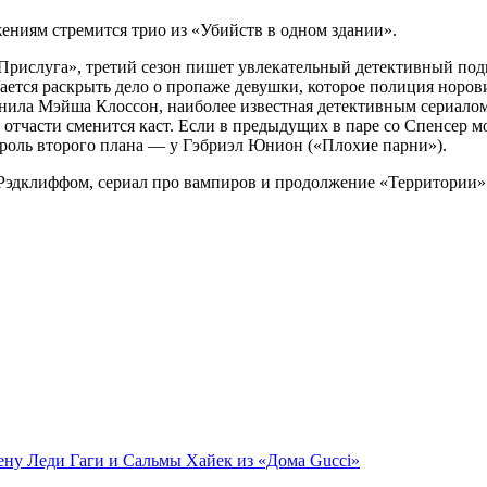
ижениям стремится трио из «Убийств в одном здании».
Прислуга», третий сезон пишет увлекательный детективный подк
ется раскрыть дело о пропаже девушки, которое полиция норов
нила Мэйша Клоссон, наиболее известная детективным сериалом 
 отчасти сменится каст. Если в предыдущих в паре со Спенсер 
м роль второго плана — у Гэбриэл Юнион («Плохие парни»).
ену Леди Гаги и Сальмы Хайек из «Дома Gucci»