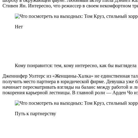
шороху в окружающей фауне. Любимый актер Пила Дэниел Калуя
Стивен Ян. Интересно, что режиссер в своем некомфортном три
Нет
Кому понравится: тем, кому интересно, как бы выгляде
Дженнифер Уолтерс из «Женщины-Халка» не единственная талант
получить место партнера в юридической фирме. Девушка уже б
начинает пересматривать взгляды на баланс между работой и л
покорения карьерной лестницы. В главной роли — Арден Чо из
Путь к партнерству