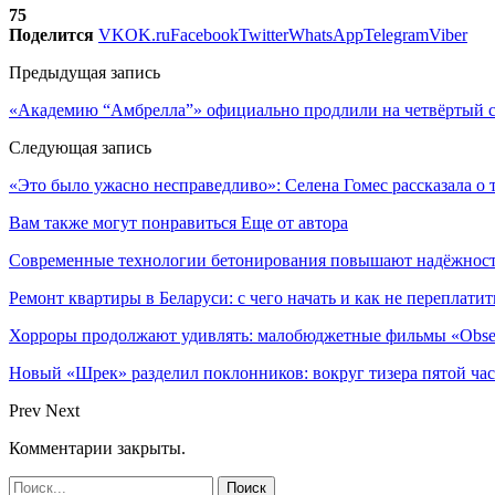
75
Поделится
VK
OK.ru
Facebook
Twitter
WhatsApp
Telegram
Viber
Предыдущая запись
«Академию “Амбрелла”» официально продлили на четвёртый с
Следующая запись
«Это было ужасно несправедливо»: Селена Гомес рассказала о 
Вам также могут понравиться
Еще от автора
Современные технологии бетонирования повышают надёжность
Ремонт квартиры в Беларуси: с чего начать и как не переплатит
Хорроры продолжают удивлять: малобюджетные фильмы «Obses
Новый «Шрек» разделил поклонников: вокруг тизера пятой час
Prev
Next
Комментарии закрыты.