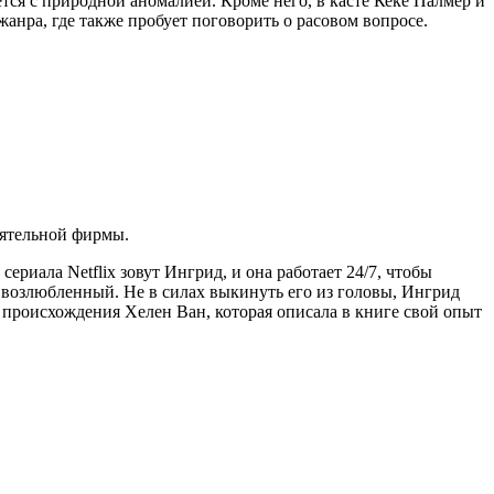
ся с природной аномалией. Кроме него, в касте Кеке Палмер и
анра, где также пробует поговорить о расовом вопросе.
иятельной фирмы.
иала Netflix зовут Ингрид, и она работает 24/7, чтобы
 возлюбленный. Не в силах выкинуть его из головы, Ингрид
 происхождения Хелен Ван, которая описала в книге свой опыт