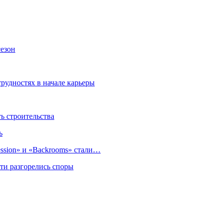
езон
трудностях в начале карьеры
 строительства
ь
sion» и «Backrooms» стали…
ти разгорелись споры