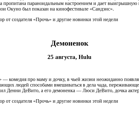
ина пропитана параноидальным настроением и дает выигрышную 
ои Окуно был показан на кинофестивале «Сандэнс».
Демоненок
25 августа, Hulu
 — комедия про маму и дочку, в чьей жизни неожиданно появля
ающих людей способами вмешиваться в дела чада, переживающег
чил Денни ДеВито, а его демоненка — Люси ДеВито, дочка актер