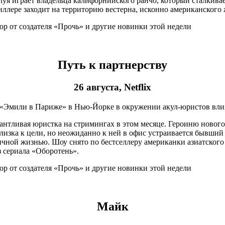
 играет владельца калифорнийского ранчо, который сталкивает
ллере заходит на территорию вестерна, исконно американского ж
Путь к партнерству
26 августа, Netflix
ла «Эмили в Париже» в Нью-Йорке в окружении акул-юристов вл
ливая юристка на стримингах в этом месяце. Героиню нового сер
лизка к цели, но неожиданно к ней в офис устраивается бывший
ичной жизнью. Шоу снято по бестселлеру американки азиатского
 сериала «Оборотень».
Майк