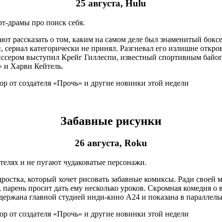
25 августа, Hulu
т-драмы про поиск себя.
т рассказать о том, каким на самом деле был знаменитый боксе
, сериал категорически не принял. Разгневал его излишне откро
иссером выступил Крейг Гиллеспи, известный спортивным байоп
» и Харви Кейтель.
Забавные рисунки
26 августа, Roku
телях и не пугают чудаковатые персонажи.
остка, который хочет рисовать забавные комиксы. Ради своей м
, парень просит дать ему несколько уроков. Скромная комедия о
ддержана главной студией инди-кино А24 и показана в параллел