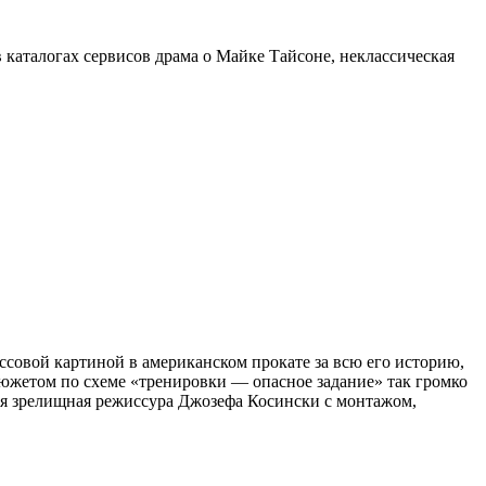
 каталогах сервисов драма о Майке Тайсоне, неклассическая
ссовой картиной в американском прокате за всю его историю,
сюжетом по схеме «тренировки — опасное задание» так громко
нная зрелищная режиссура Джозефа Косински с монтажом,