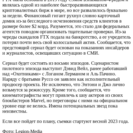
являлась одной из наиболее быстроразвивающихся
криптовалютных бирж в мире, но все развалилось буквально
за недели. Финансовый гигант рухнул словно карточный
домик из-за бесследного исчезновения средств клиентов в
размере более $2 млрд. Разумеется, это стало для федеральных
агентств поводом организовать тщательные проверки. Из-за
череды скандалов FTX подала на банкротство, а ее учредитель
потерял почти весь свой колоссальный актив. Сообщается, что
предстоящий сериал будет основан на показаниях инсайдеров
и журналистов, освещавших ситуацию в СМИ.
Сериал будет состоять из восьми эпизодов. Сценаристом
пилотного эпизода выступит Дэвид Вейл, ранее работавший
над «Охотниками» с Логаном Лерманом и Аль Пачино.
Наряду с братьями Руссо он заявлен как исполнительный
продюсер проекта. Не исключено, что Энтони и Джо лично
возьмутся за режиссуру. Кроме того, сообщается, что
кинематографисты могут привлечь к шоу актеров из своих
блокбастеров Marvel, но переговоры с ними на официальном
уровне еще не велись. Имена потенциальных звезд пока
неизвестны.
Если все пойдет по плану, съемки стартуют весной 2023 года.
Фото: Legion-Media