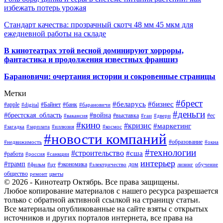
избежать потерь урожая
Стандарт качества: прозрачный скотч 48 мм 45 мкм для
ежедневной работы на складе
В кинотеатрах этой весной доминируют хорроры,
фантастика и продолжения известных франшиз
Барановичи: очертания истории и сокровенные страницы
Метки
#брест
#беларусь
#бизнес
#apple
#Байнет
#банк
#digital
#барановичи
#деньги
#брестская_область
#война
#выставка
#ес
#вакансия
#гаи
#двери
#кино
#кризис
#маркетинг
#загадка
#зарплата
#иллюзия
#космос
#новости компаний
#образование
#недвижимость
#окна
#технологии
#строительство
#сша
#работа
#россия
#санкции
интерьер
#трамп
#экономика
дом
#фильм
#цт
#электричество
лизинг
обучение
общество
ремонт
цветы
© 2026 - Кинотеатр Октябрь. Все права защищены.
Любое копирование материалов с нашего ресурса разрешается
только с обратной активной ссылкой на страницу статьи.
Все материалы опубликованные на сайте взяты с открытых
источников и других порталов интернета, все права на