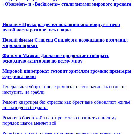
«Obsession» и «Backrooms» стали хитами мирового проката
Новый «Шрек» разделил поклонников: вокруг тизера
пятой части разгорелись споры
Новый фильм Стивена Спилберга неожиданно возглавил
мировой прокат
Фильм о Майкле Джексоне продолжает собирать
рекордную аудиторию по всему миру
Мировой кинопрокат готовит зрителям громкие премьеры
середины июня
Генеральная уборка после ремонта: с чего начинать и где не
наступить на грабли
Ремонт квартиры без стресса: как брестчане обновляют жильё
не выходя из бюджета
Ремонт в брестской квартире: с чего начинать и почему
порядок шагов меняет всё
Роль бора, цинка и серы в системе питания растений: как