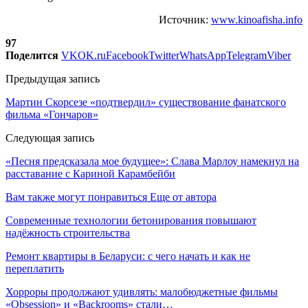
Источник:
www.kinoafisha.info
97
Поделится
VK
OK.ru
Facebook
Twitter
WhatsApp
Telegram
Viber
Предыдущая запись
Мартин Скорсезе «подтвердил» существование фанатского
фильма «Гончаров»
Следующая запись
«Песня предсказала мое будущее»: Слава Марлоу намекнул на
расставание с Кариной Карамбейби
Вам также могут понравиться
Еще от автора
Современные технологии бетонирования повышают
надёжность строительства
Ремонт квартиры в Беларуси: с чего начать и как не
переплатить
Хорроры продолжают удивлять: малобюджетные фильмы
«Obsession» и «Backrooms» стали…