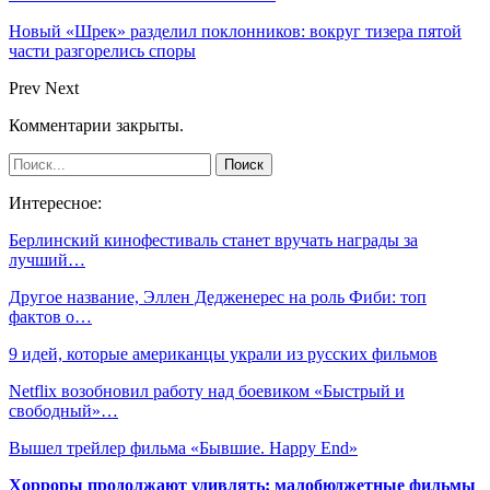
Новый «Шрек» разделил поклонников: вокруг тизера пятой
части разгорелись споры
Prev
Next
Комментарии закрыты.
Интересное:
Берлинский кинофестиваль станет вручать награды за
лучший…
Другое название, Эллен Дедженерес на роль Фиби: топ
фактов о…
9 идей, которые американцы украли из русских фильмов
Netflix возобновил работу над боевиком «Быстрый и
свободный»…
Вышел трейлер фильма «Бывшие. Happy End»
Хорроры продолжают удивлять: малобюджетные фильмы