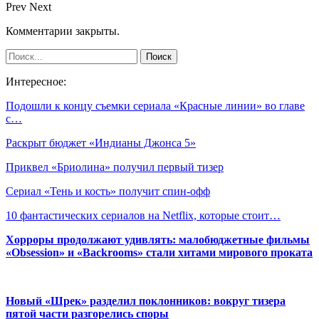
Prev
Next
Комментарии закрыты.
Интересное:
Подошли к концу съемки сериала «Красные линии» во главе
с…
Раскрыт бюджет «Индианы Джонса 5»
Приквел «Бриолина» получил первый тизер
Сериал «Тень и кость» получит спин-офф
10 фантастических сериалов на Netflix, которые стоит…
Хорроры продолжают удивлять: малобюджетные фильмы
«Obsession» и «Backrooms» стали хитами мирового проката
Новый «Шрек» разделил поклонников: вокруг тизера
пятой части разгорелись споры