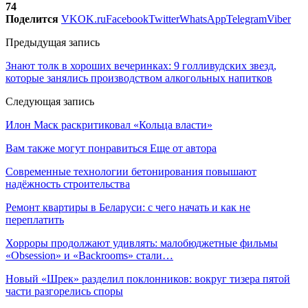
74
Поделится
VK
OK.ru
Facebook
Twitter
WhatsApp
Telegram
Viber
Предыдущая запись
Знают толк в хороших вечеринках: 9 голливудских звезд,
которые занялись производством алкогольных напитков
Следующая запись
Илон Маск раскритиковал «Кольца власти»
Вам также могут понравиться
Еще от автора
Современные технологии бетонирования повышают
надёжность строительства
Ремонт квартиры в Беларуси: с чего начать и как не
переплатить
Хорроры продолжают удивлять: малобюджетные фильмы
«Obsession» и «Backrooms» стали…
Новый «Шрек» разделил поклонников: вокруг тизера пятой
части разгорелись споры