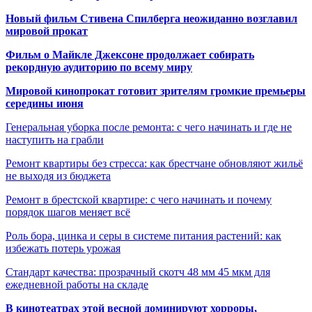
Новый фильм Стивена Спилберга неожиданно возглавил
мировой прокат
Фильм о Майкле Джексоне продолжает собирать
рекордную аудиторию по всему миру
Мировой кинопрокат готовит зрителям громкие премьеры
середины июня
Генеральная уборка после ремонта: с чего начинать и где не
наступить на грабли
Ремонт квартиры без стресса: как брестчане обновляют жильё
не выходя из бюджета
Ремонт в брестской квартире: с чего начинать и почему
порядок шагов меняет всё
Роль бора, цинка и серы в системе питания растений: как
избежать потерь урожая
Стандарт качества: прозрачный скотч 48 мм 45 мкм для
ежедневной работы на складе
В кинотеатрах этой весной доминируют хорроры,