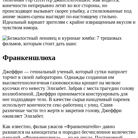
конечности непрерывно летят во все стороны, но
происходящее вызывает скорее улыбку, а стилизованные под
аниме экшен-сцены выглядят по-настоящему стильно.
Идеальный вариант зрителям с крайне извращенным вкусом и
чувством юмора.
Франкеншлюха
Джеффри — гениальный ученый, который сутки напролет
торчит в своей лаборатории. Однажды созданная им
высокотехнологичная газонокосилка крошит на мелкие
кусочки его невесту Элизабет. Забрав с места трагедии голову
возлюбленной, Джеффри принимается конструировать для
нее подходящее тело. В качестве сырья находчивый паренек
использует конечности секс-работниц с улиц. Сшив
различные части тел жертв и закрепив голову, Джеффри
оживляет Элизабет.
Как известно, фильм ужасов «Франкенштейн» давно
разошелся на киноцитаты и породил бесчисленное количество
пародий. «Франкеншлюха» — из их числа. Постановкой