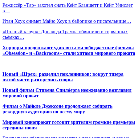
Режиссёр «Тар» захотел снять Кейт Бланшетт и Кейт Уинслет
в…
Итан Хоук снимет Майю Хоук в байопике о писательнице…
«Полный клоун»: Дональда Трампа обвинили в сорванных
съёмках…
Хорроры продолжают удивлять: малобюджетные фильмы
«Obsession» и «Backrooms» стали хитами мирового проката
Новый «Шрек» разделил поклонников: вокруг тизера
пятой части разгорелись споры
Новый фильм Стивена Спилберга неожиданно возглавил
мировой прокат
Фильм о Майкле Джексоне продолжает собирать
рекордную аудиторию по всему миру
Мировой кинопрокат готовит зрителям громкие премьеры
середины июня