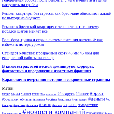
Генеральная уборка после ремонта: с чего начинать и где не
наступить на грабли
Ремонт квартиры без стресса: как брестчане обновляют жильё
не выходя из бюджета
Ремонт в брестской квартире: с чего начинать и почему
порядок шагов меняет всё
Роль бора, цинка и серы в системе питания растений: как
избежать потерь урожая
Стандарт качества: прозрачный скотч 48 мм 45 мкм для
ежедневной работы на складе
В кинотеатрах этой весной доминируют хорроры,
фантастика и продолжения известных франшиз
Барановичи: очертания истории и сокровенные страницы
Метки
#брест
#беларусь
#бизнес
#apple
#Байнет
#банк
#digital
#барановичи
#деньги
#брестская_область
#война
#выставка
#ес
#вакансия
#гаи
#двери
#кино
#кризис
#маркетинг
#загадка
#зарплата
#иллюзия
#космос
#новости компаний
#образование
#недвижимость
#окна