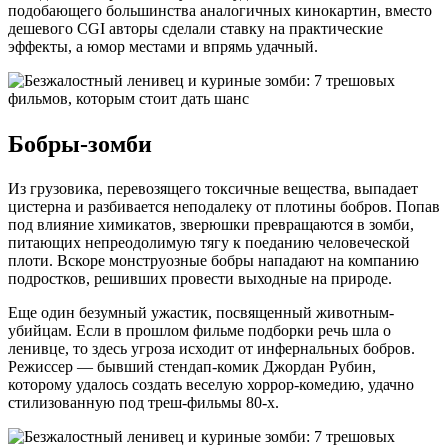
подобающего большинства аналогичных кинокартин, вместо
дешевого CGI авторы сделали ставку на практические
эффекты, а юмор местами и впрямь удачный.
Бобры-зомби
Из грузовика, перевозящего токсичные вещества, выпадает
цистерна и разбивается неподалеку от плотины бобров. Попав
под влияние химикатов, зверюшки превращаются в зомби,
питающих непреодолимую тягу к поеданию человеческой
плоти. Вскоре монструозные бобры нападают на компанию
подростков, решивших провести выходные на природе.
Еще один безумный ужастик, посвященный животным-
убийцам. Если в прошлом фильме подборки речь шла о
ленивце, то здесь угроза исходит от инфернальных бобров.
Режиссер — бывший стендап-комик Джордан Рубин,
которому удалось создать веселую хоррор-комедию, удачно
стилизованную под треш-фильмы 80-х.