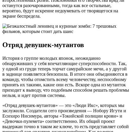
второстепенных ролей. Поклонники его творчества вряд ли
останутся разочарованными, тогда как все остальные,
вероятно, будут искренне недоумевать от творящегося на
экране беспредела.
Отряд девушек-мутантов
История о группе молодых японок, неожиданно
обнаруживших у себя впечатляющие суперспособности. Так,
у одной из груди теперь торчат самурайские мечи, а у другой
в заднице появляется бензопила. В итоге они объединяются в
команду, чтобы отомстить всему человечеству, неспособному
принять их такими, какие они есть. Вскоре одна из мутанток
приходит к выводу, что подобным способом решать проблемы
нельзя, и идет против системы.
«Отряд девушек-мутантов» — это «Люди Икс», которых мы
заслужили. Создатели сего произведения — Нобору Игути и
Есихиро Нисимура, авторы «Токийской полиции крови» и
«Девочки-пулемета» соответственно. Их общий проект
выдержан точно в таком же ключе, то есть представляет собой
типичный гор сплэттер джапсплотейшен. Как водится,