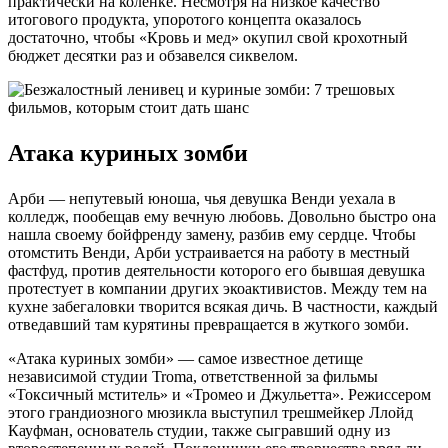
практически на коленке. Несмотря на низкое качество
итогового продукта, упоротого концепта оказалось
достаточно, чтобы «Кровь и мед» окупил свой крохотный
бюджет десятки раз и обзавелся сиквелом.
Атака куриных зомби
Арби — непутевый юноша, чья девушка Венди уехала в
колледж, пообещав ему вечную любовь. Довольно быстро она
нашла своему бойфренду замену, разбив ему сердце. Чтобы
отомстить Венди, Арби устраивается на работу в местный
фастфуд, против деятельности которого его бывшая девушка
протестует в компании других экоактивистов. Между тем на
кухне забегаловки творится всякая дичь. В частности, каждый
отведавший там курятины превращается в жуткого зомби.
«Атака куриных зомби» — самое известное детище
независимой студии Troma, ответственной за фильмы
«Токсичный мститель» и «Тромео и Джульетта». Режиссером
этого грандиозного мюзикла выступил трешмейкер Ллойд
Кауфман, основатель студии, также сыгравший одну из