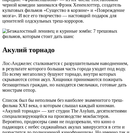
черной комедии занимался Фрэнк Хененлоттер, создатель
культовых фильмов «Существо в корзине» и «Повреждение
мозга». И все его творчество — настоящий подарок для
ценителей олдскульных треш-хорроров.
Акулий торнадо
Лос-Анджелес сталкивается с разрушительным наводнением,
в результате которого большая часть города уходит под воду.
По всему мегаполису бушуют торнадо, внутри которых
скрываются сотни акул. Хищники принимаются пожирать
беззащитных граждан, но находятся смельчаки, готовые дать
монстрам отпор.
Список был бы неполным без наиболее знаменитого треш-
фильма XXI века, о которым слышал каждый киноман.
«Акулий торнадо» — хит студии The Asylum, десятилетиями
специализирующейся на производстве мокбастеров.
Вероятно, продюсеры сами не подозревали, что кино о
падающих с небес сиджиайных акулах завирусится в сети и
разрастется до полноценной кинофраншизы. Но именно так и