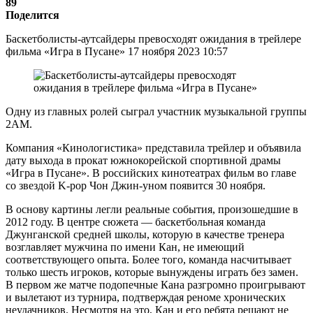
89
Поделится
Баскетболисты-аутсайдеры превосходят ожидания в трейлере
фильма «Игра в Пусане» 17 ноября 2023 10:57
Одну из главных ролей сыграл участник музыкальной группы
2AM.
Компания «Кинологистика» представила трейлер и объявила
дату выхода в прокат южнокорейской спортивной драмы
«Игра в Пусане». В российских кинотеатрах фильм во главе
со звездой K-pop Чон Джин-уном появится 30 ноября.
В основу картины легли реальные события, произошедшие в
2012 году. В центре сюжета — баскетбольная команда
Джунганской средней школы, которую в качестве тренера
возглавляет мужчина по имени Кан, не имеющий
соответствующего опыта. Более того, команда насчитывает
только шесть игроков, которые вынуждены играть без замен.
В первом же матче подопечные Кана разгромно проигрывают
и вылетают из турнира, подтверждая реноме хронических
неудачников. Несмотря на это, Кан и его ребята решают не