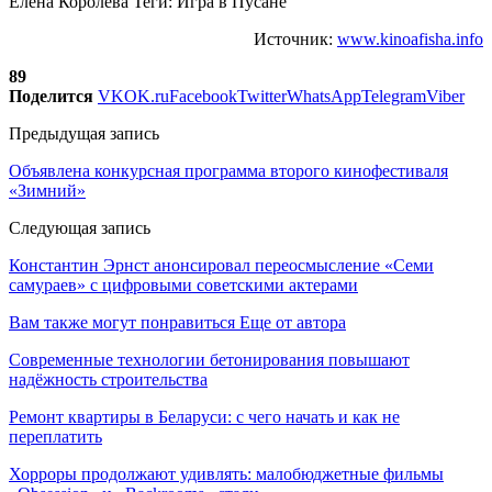
Елена Королева Теги: Игра в Пусане
Источник:
www.kinoafisha.info
89
Поделится
VK
OK.ru
Facebook
Twitter
WhatsApp
Telegram
Viber
Предыдущая запись
Объявлена конкурсная программа второго кинофестиваля
«Зимний»
Следующая запись
Константин Эрнст анонсировал переосмысление «Семи
самураев» с цифровыми советскими актерами
Вам также могут понравиться
Еще от автора
Современные технологии бетонирования повышают
надёжность строительства
Ремонт квартиры в Беларуси: с чего начать и как не
переплатить
Хорроры продолжают удивлять: малобюджетные фильмы