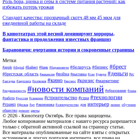
Роль бора, цинка и серы в системе питания растений: как
избежать потерь урожая
Стандарт качества: прозрачный скотч 48 мм 45 мкм для
ежедневной работы на складе
В кинотеатрах этой весной доминируют хорроры,
фантастика и продолжения известных франшиз
Барановичи: очертания истории и сокровенные страницы
Метки
#брест
#беларусь
#бизнес
#apple
#Байнет
#банк
#digital
#барановичи
#деньги
#брестская_область
#война
#выставка
#ес
#вакансия
#гаи
#двери
#кино
#кризис
#маркетинг
#загадка
#зарплата
#иллюзия
#космос
#новости компаний
#образование
#недвижимость
#окна
#технологии
#строительство
#сша
#работа
#россия
#санкции
интерьер
#трамп
#экономика
дом
#фильм
#цт
#электричество
лизинг
обучение
общество
ремонт
цветы
© 2026 - Кинотеатр Октябрь. Все права защищены.
Любое копирование материалов с нашего ресурса разрешается
только с обратной активной ссылкой на страницу статьи.
Все материалы опубликованные на сайте взяты с открытых
источников и других порталов интернета, все права на