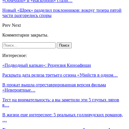
«Obsession» и «Backrooms» стали…
Новый «Шрек» разделил поклонников: вокруг тизера пятой
части разгорелись споры
Prev
Next
Комментарии закрыты.
Интересное:
«Подводный капкан»: Рецензия Киноафиши
Раскрыта дата релиза третьего сезона «Убийств в одном…
В прокат вышла отреставрированная версия фильма
«Невероятные…
Тест на внимательность: а вы заметили эти 5 глупых ляпов
в…
В жизни еще интереснее: 5 реальных голливудских романов,
…