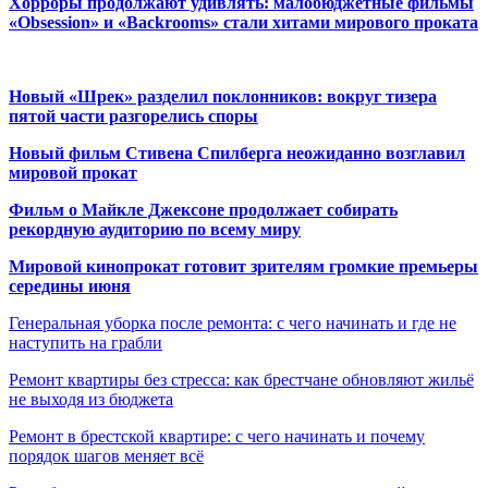
Хорроры продолжают удивлять: малобюджетные фильмы
«Obsession» и «Backrooms» стали хитами мирового проката
Новый «Шрек» разделил поклонников: вокруг тизера
пятой части разгорелись споры
Новый фильм Стивена Спилберга неожиданно возглавил
мировой прокат
Фильм о Майкле Джексоне продолжает собирать
рекордную аудиторию по всему миру
Мировой кинопрокат готовит зрителям громкие премьеры
середины июня
Генеральная уборка после ремонта: с чего начинать и где не
наступить на грабли
Ремонт квартиры без стресса: как брестчане обновляют жильё
не выходя из бюджета
Ремонт в брестской квартире: с чего начинать и почему
порядок шагов меняет всё