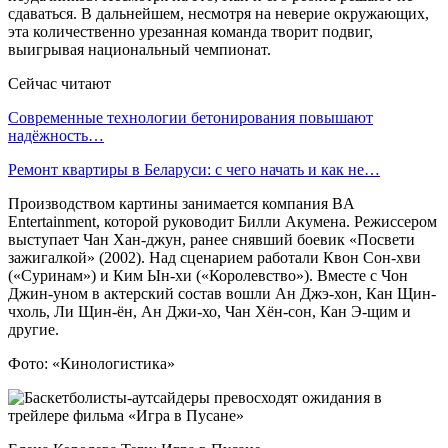
сдаваться. В дальнейшем, несмотря на неверие окружающих,
эта количественно урезанная команда творит подвиг,
выигрывая национальный чемпионат.
Сейчас читают
Современные технологии бетонирования повышают
надёжность…
Ремонт квартиры в Беларуси: с чего начать и как не…
Производством картины занимается компания BA
Entertainment, которой руководит Билли Акумена. Режиссером
выступает Чан Хан-джун, ранее снявший боевик «Посвети
зажигалкой» (2002). Над сценарием работали Квон Сон-хви
(«Суринам») и Ким Ын-хи («Королевство»). Вместе с Чон
Джин-уном в актерский состав вошли Ан Джэ-хон, Кан Щин-
чхоль, Ли Щин-ён, Ан Джи-хо, Чан Хён-сон, Кан Э-щим и
другие.
Фото: «Кинологистика»