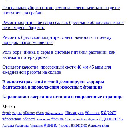
Генеральная уборка после ремонта: с чего начинать и где не
наступить на грабли
Ремонт квартиры без стресса: как брестчане обновляют жильё
не выходя из бюджета
Ремонт в брестской квартире: с чего начинать и почему
порядок шагов меняет всё
Роль бора, цинка и серы в системе питания растений: как
избежать потерь урожая
Стандарт качества: прозрачный скотч 48 мм 45 мкм для
ежедневной работы на складе
В кинотеатрах этой весной доминируют хорроры,
фантастика и продолжения известных франшиз
Барановичи: очертания истории и сокровенные страницы
Метки
#брест
#беларусь
#бизнес
#apple
#Байнет
#банк
#digital
#барановичи
#деньги
#брестская_область
#война
#выставка
#ес
#вакансия
#гаи
#двери
#кино
#кризис
#маркетинг
#загадка
#зарплата
#иллюзия
#космос