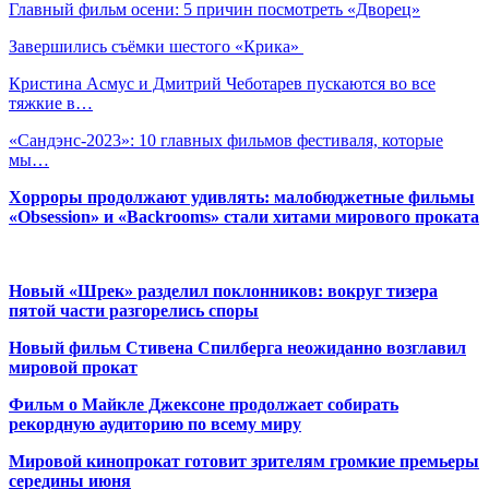
Главный фильм осени: 5 причин посмотреть «Дворец»
Завершились съёмки шестого «Крика»
Кристина Асмус и Дмитрий Чеботарев пускаются во все
тяжкие в…
«Сандэнс-2023»: 10 главных фильмов фестиваля, которые
мы…
Хорроры продолжают удивлять: малобюджетные фильмы
«Obsession» и «Backrooms» стали хитами мирового проката
Новый «Шрек» разделил поклонников: вокруг тизера
пятой части разгорелись споры
Новый фильм Стивена Спилберга неожиданно возглавил
мировой прокат
Фильм о Майкле Джексоне продолжает собирать
рекордную аудиторию по всему миру
Мировой кинопрокат готовит зрителям громкие премьеры
середины июня