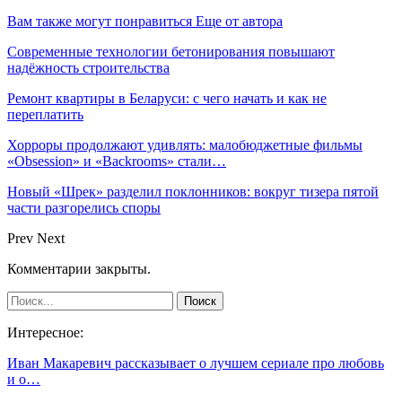
Вам также могут понравиться
Еще от автора
Современные технологии бетонирования повышают
надёжность строительства
Ремонт квартиры в Беларуси: с чего начать и как не
переплатить
Хорроры продолжают удивлять: малобюджетные фильмы
«Obsession» и «Backrooms» стали…
Новый «Шрек» разделил поклонников: вокруг тизера пятой
части разгорелись споры
Prev
Next
Комментарии закрыты.
Интересное:
Иван Макаревич рассказывает о лучшем сериале про любовь
и о…