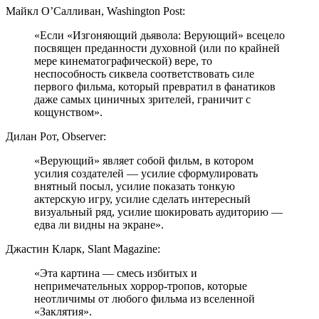
Майкл О’Салливан, Washington Post:
«Если «Изгоняющий дьявола: Верующий» всецело
посвящен преданности духовной (или по крайней
мере кинематографической) вере, то
неспособность сиквела соответствовать силе
первого фильма, который превратил в фанатиков
даже самых циничных зрителей, граничит с
кощунством».
Дилан Рот, Observer:
«Верующий» являет собой фильм, в котором
усилия создателей — усилие сформулировать
внятный посыл, усилие показать тонкую
актерскую игру, усилие сделать интересный
визуальный ряд, усилие шокировать аудиторию —
едва ли видны на экране».
Джастин Кларк, Slant Magazine:
«Эта картина — смесь избитых и
непримечательных хоррор-тропов, которые
неотличимы от любого фильма из вселенной
«Заклятия».