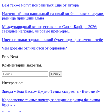
Вам также могут понравиться
Еще от автора
Настенный или напольный газовый котёл: в каких случаях
разница принципиальна
Международный кинофестиваль в Санта-Барбаре 2026:
звездные награды, мировые премьеры…
Цветы и знаки зодиака: какой букет подходит именно тебе
Чем дорамы отличаются от сериалов?
Prev
Next
Комментарии закрыты.
Интересное:
Звезда «Теда Лассо» Джуно Темпл сыграет в «Веноме 3»
Королевские тайны: почему завещание принца Филиппа
будет…