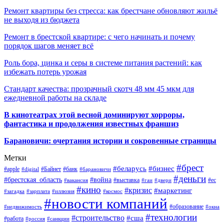
Ремонт квартиры без стресса: как брестчане обновляют жильё
не выходя из бюджета
Ремонт в брестской квартире: с чего начинать и почему
порядок шагов меняет всё
Роль бора, цинка и серы в системе питания растений: как
избежать потерь урожая
Стандарт качества: прозрачный скотч 48 мм 45 мкм для
ежедневной работы на складе
В кинотеатрах этой весной доминируют хорроры,
фантастика и продолжения известных франшиз
Барановичи: очертания истории и сокровенные страницы
Метки
#брест
#беларусь
#бизнес
#apple
#Байнет
#банк
#digital
#барановичи
#деньги
#брестская_область
#война
#выставка
#ес
#вакансия
#гаи
#двери
#кино
#кризис
#маркетинг
#загадка
#зарплата
#иллюзия
#космос
#новости компаний
#образование
#недвижимость
#окна
#технологии
#строительство
#сша
#работа
#россия
#санкции