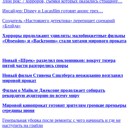
Злой рок: 7 хорроров, съемки которых оказались страшнее…
Инсайдер: Disney и Lucasfilm готовят анонс трех…
Создатель «Настоящего детектива» перепишет сценарий
«Блэйда»
Хорроры продолжают удивлять: малобюджетные фильмы
«Obsession» и «Backrooms» стали хитами мирового проката
Новый «Шрек» разделил поклонников: вокруг тизера
пятой части разгорелись споры
Новый фильм Стивена Спилберга неожиданно возглавил
мировой прокат
Фильм о Майкле Джексоне продолжает собирать
рекордную аудиторию по всему миру
Мировой кинопрокат готовит зрителям громкие премьеры
середины июня
Генеральная уборка после ремонта: с чего начинать и где не
наступить на грабли