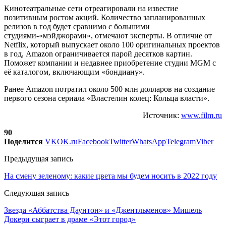
Кинотеатральные сети отреагировали на известие
позитивным ростом акций. Количество запланированных
релизов в год будет сравнимо с большими
студиями-«мэйджорами», отмечают эксперты. В отличие от
Netflix, который выпускает около 100 оригинальных проектов
в год, Amazon ограничивается парой десятков картин.
Поможет компании и недавнее приобретение студии MGM с
её каталогом, включающим «бондиану».
Ранее Amazon потратил около 500 млн долларов на создание
первого сезона сериала «Властелин колец: Кольца власти».
Источник:
www.film.ru
90
Поделится
VK
OK.ru
Facebook
Twitter
WhatsApp
Telegram
Viber
Предыдущая запись
На смену зеленому: какие цвета мы будем носить в 2022 году
Следующая запись
Звезда «Аббатства Даунтон» и «Джентльменов» Мишель
Докери сыграет в драме «Этот город»