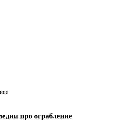
ение
медии про ограбление