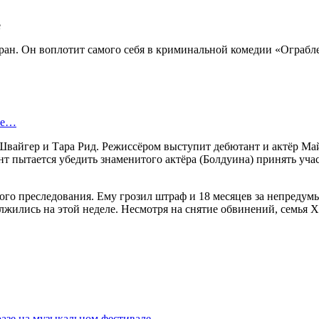
н. Он воплотит самого себя в криминальной комедии «Ограблени
ые…
айгер и Тара Рид. Режиссёром выступит дебютант и актёр Майк
т пытается убедить знаменитого актёра (Болдуина) принять учас
ого преследования. Ему грозил штраф и 18 месяцев за непреду
лжились на этой неделе. Несмотря на снятие обвинений, семья Х
азе на музыкальном фестивале