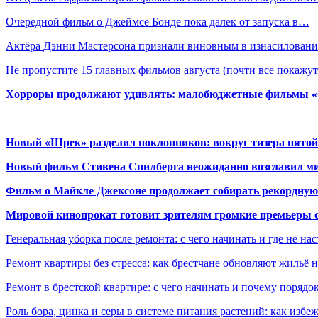
Очередной фильм о Джеймсе Бонде пока далек от запуска в…
Актёра Дэнни Мастерсона признали виновным в изнасилован
Не пропустите 15 главных фильмов августа (почти все покаж
Хорроры продолжают удивлять: малобюджетные фильмы «Ob
Новый «Шрек» разделил поклонников: вокруг тизера пятой
Новый фильм Стивена Спилберга неожиданно возглавил м
Фильм о Майкле Джексоне продолжает собирать рекордную
Мировой кинопрокат готовит зрителям громкие премьеры 
Генеральная уборка после ремонта: с чего начинать и где не на
Ремонт квартиры без стресса: как брестчане обновляют жильё 
Ремонт в брестской квартире: с чего начинать и почему порядо
Роль бора, цинка и серы в системе питания растений: как избе