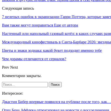
Следующая запись
7 нелепых ошибок в экранизации Гарри Поттера, которые заметя
Вам также могут понравиться
Еще от автора
Настенный или напольный газовый котёл: в каких случаях ра
Международный кинофестиваль в Санта-Барбаре 2026: звездн
Цветы и знаки зодиака: какой букет подходит именно тебе
Чем дорамы отличаются от сериалов?
Prev
Next
Комментарии закрыты.
Интересное:
Джастин Бибер впервые появился на публике после того, как…
Отец Бена Аффлека отреагировал на новости о воссоединени