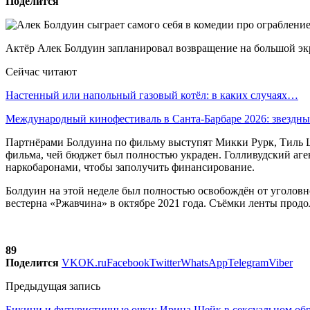
Поделится
Актёр Алек Болдуин запланировал возвращение на большой экра
Сейчас читают
Настенный или напольный газовый котёл: в каких случаях…
Международный кинофестиваль в Санта-Барбаре 2026: звездн
Партнёрами Болдуина по фильму выступят Микки Рурк, Тиль Шв
фильма, чей бюджет был полностью украден. Голливудский аген
наркобаронами, чтобы заполучить финансирование.
Болдуин на этой неделе был полностью освобождён от уголовн
вестерна «Ржавчина» в октябре 2021 года. Съёмки ленты продо
89
Поделится
VK
OK.ru
Facebook
Twitter
WhatsApp
Telegram
Viber
Предыдущая запись
Бикини и футуристичные очки: Ирина Шейк в сексуальном обр