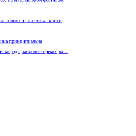
т только те, кто читал книги
зница принципиальна
ые награды, мировые премьеры…
и…