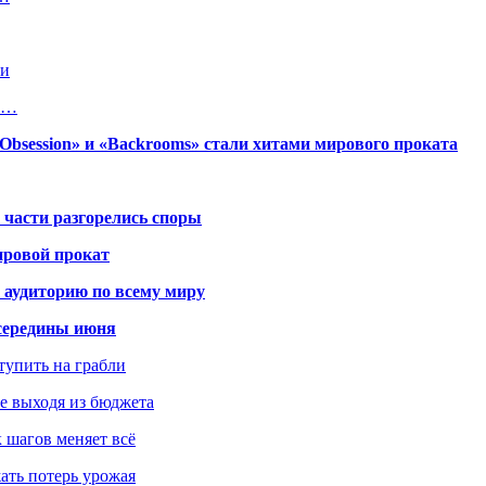
ии
ут…
session» и «Backrooms» стали хитами мирового проката
 части разгорелись споры
ировой прокат
 аудиторию по всему миру
середины июня
ступить на грабли
не выходя из бюджета
к шагов меняет всё
жать потерь урожая