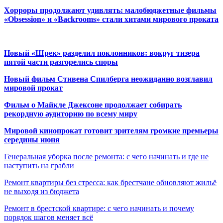
Хорроры продолжают удивлять: малобюджетные фильмы
«Obsession» и «Backrooms» стали хитами мирового проката
Новый «Шрек» разделил поклонников: вокруг тизера
пятой части разгорелись споры
Новый фильм Стивена Спилберга неожиданно возглавил
мировой прокат
Фильм о Майкле Джексоне продолжает собирать
рекордную аудиторию по всему миру
Мировой кинопрокат готовит зрителям громкие премьеры
середины июня
Генеральная уборка после ремонта: с чего начинать и где не
наступить на грабли
Ремонт квартиры без стресса: как брестчане обновляют жильё
не выходя из бюджета
Ремонт в брестской квартире: с чего начинать и почему
порядок шагов меняет всё