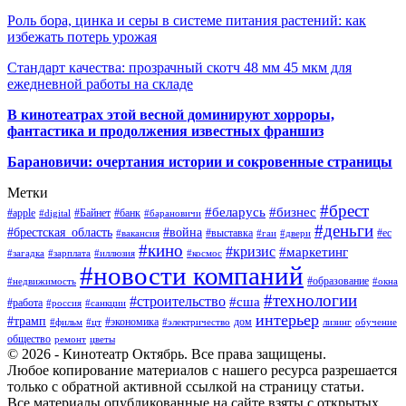
Роль бора, цинка и серы в системе питания растений: как
избежать потерь урожая
Стандарт качества: прозрачный скотч 48 мм 45 мкм для
ежедневной работы на складе
В кинотеатрах этой весной доминируют хорроры,
фантастика и продолжения известных франшиз
Барановичи: очертания истории и сокровенные страницы
Метки
#брест
#беларусь
#бизнес
#apple
#Байнет
#банк
#digital
#барановичи
#деньги
#брестская_область
#война
#выставка
#ес
#вакансия
#гаи
#двери
#кино
#кризис
#маркетинг
#загадка
#зарплата
#иллюзия
#космос
#новости компаний
#образование
#недвижимость
#окна
#технологии
#строительство
#сша
#работа
#россия
#санкции
интерьер
#трамп
#экономика
дом
#фильм
#цт
#электричество
лизинг
обучение
общество
ремонт
цветы
© 2026 - Кинотеатр Октябрь. Все права защищены.
Любое копирование материалов с нашего ресурса разрешается
только с обратной активной ссылкой на страницу статьи.
Все материалы опубликованные на сайте взяты с открытых