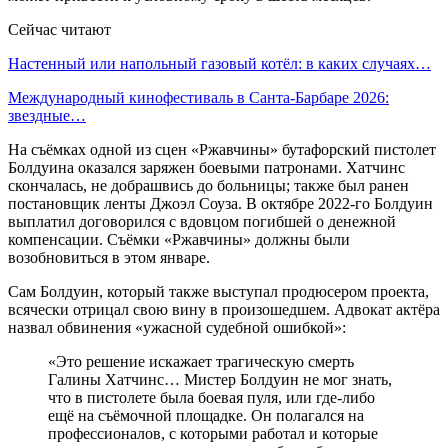
Сейчас читают
Настенный или напольный газовый котёл: в каких случаях…
Международный кинофестиваль в Санта-Барбаре 2026:
звездные…
На съёмках одной из сцен «Ржавчины» бутафорский пистолет
Болдуина оказался заряжен боевыми патронами. Хатчинс
скончалась, не добрашвись до больницы; также был ранен
постановщик ленты Джоэл Соуза. В октябре 2022-го Болдуин
выплатил договорился с вдовцом погибшей о денежной
компенсации. Съёмки «Ржавчины» должны были
возобновиться в этом январе.
Сам Болдуин, который также выступал продюсером проекта,
всячески отрицал свою вину в произошедшем. Адвокат актёра
назвал обвинения «ужасной судебной ошибкой»:
«Это решение искажает трагическую смерть
Галины Хатчинс… Мистер Болдуин не мог знать,
что в пистолете была боевая пуля, или где-либо
ещё на съёмочной площадке. Он полагался на
профессионалов, с которыми работал и которые