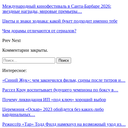
Международный кинофестиваль в Санта-Барбаре 2026:
звездные награды, мировые премьеры…
Цветы и знаки зодиака: какой букет подходит именно тебе
Чем дорамы отличаются от сериалов?
Prev
Next
Комментарии закрыты.
Интересное:
«Синий Жук»: чем закончился фильм, сцены после титров и…
Рассел Кроу воспитывает будущего чемпиона по боксу в…
Почему ликвидация ИП «под ключ» хороший выбор
Церемония «Оскар» 2023 обойдется без каких-либо
кардинальных…
Режиссёр «Тар» Тодд Филд намекнул на возможный уход из…