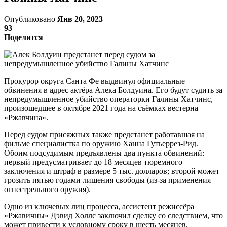
Опубликовано
Янв 20, 2023
93
Поделится
Прокурор округа Санта Фе выдвинул официальные
обвинения в адрес актёра Алека Болдуина. Его будут судить за
непредумышленное убийство операторки Галины Хатчинс,
произошедшее в октябре 2021 года на съёмках вестерна
«Ржавчина».
Перед судом присяжных также предстанет работавшая на
фильме специалистка по оружию Ханна Гутьеррез-Рид.
Обоим подсудимым предъявлены два пункта обвинений:
первый предусматривает до 18 месяцев тюремного
заключения и штраф в размере 5 тыс. долларов; второй может
грозить пятью годами лишения свободы (из-за применения
огнестрельного оружия).
Одно из ключевых лиц процесса, ассистент режиссёра
«Ржавичны» Дэвид Холлс заключил сделку со следствием, что
может привести к условному сроку в шесть месяцев.