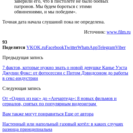
заверили его, что в пистолете не было боевых
патронов. Мы будем бороться с этими
обвинениями, и мы победим».
Точная дата начала слушаний пока не определена.
Источник:
www.film.ru
93
Поделится
VK
OK.ru
Facebook
Twitter
WhatsApp
Telegram
Viber
Предыдущая запись
7 фактов, которые нужно знать о новой девушке Канье Уэста
Джулии Фокс: от фотосессии с Питом Дэвидсоном до работы
в секс-индустрии
Следующая запись
От «Одних из нас» до «Анчартеда»: 8 новых фильмов и
сериалов, снятых по популярным видеоиграм
Вам также могут понравиться
Еще от автора
Настенный или напольный газовый котёл: в каких случаях
разница принципиальна