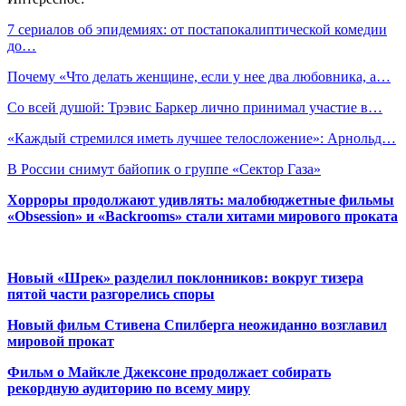
7 сериалов об эпидемиях: от постапокалиптической комедии
до…
Почему «Что делать женщине, если у нее два любовника, а…
Со всей душой: Трэвис Баркер лично принимал участие в…
«Каждый стремился иметь лучшее телосложение»: Арнольд…
В России снимут байопик о группе «Сектор Газа»
Хорроры продолжают удивлять: малобюджетные фильмы
«Obsession» и «Backrooms» стали хитами мирового проката
Новый «Шрек» разделил поклонников: вокруг тизера
пятой части разгорелись споры
Новый фильм Стивена Спилберга неожиданно возглавил
мировой прокат
Фильм о Майкле Джексоне продолжает собирать
рекордную аудиторию по всему миру