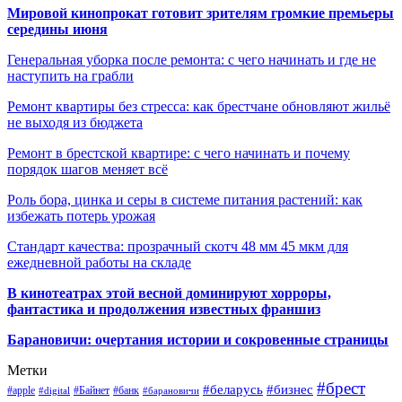
Мировой кинопрокат готовит зрителям громкие премьеры
середины июня
Генеральная уборка после ремонта: с чего начинать и где не
наступить на грабли
Ремонт квартиры без стресса: как брестчане обновляют жильё
не выходя из бюджета
Ремонт в брестской квартире: с чего начинать и почему
порядок шагов меняет всё
Роль бора, цинка и серы в системе питания растений: как
избежать потерь урожая
Стандарт качества: прозрачный скотч 48 мм 45 мкм для
ежедневной работы на складе
В кинотеатрах этой весной доминируют хорроры,
фантастика и продолжения известных франшиз
Барановичи: очертания истории и сокровенные страницы
Метки
#брест
#беларусь
#бизнес
#apple
#Байнет
#банк
#digital
#барановичи