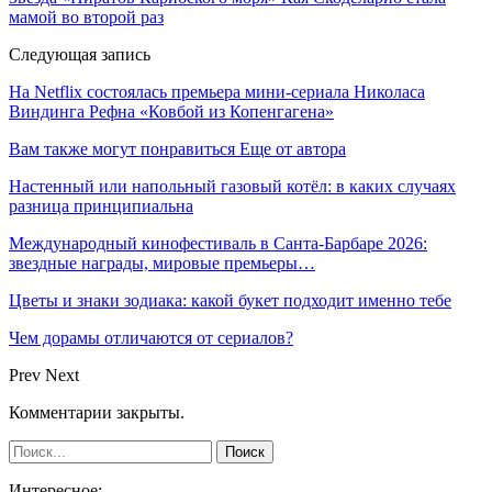
мамой во второй раз
Следующая запись
На Netflix состоялась премьера мини-сериала Николаса
Виндинга Рефна «Ковбой из Копенгагена»
Вам также могут понравиться
Еще от автора
Настенный или напольный газовый котёл: в каких случаях
разница принципиальна
Международный кинофестиваль в Санта-Барбаре 2026:
звездные награды, мировые премьеры…
Цветы и знаки зодиака: какой букет подходит именно тебе
Чем дорамы отличаются от сериалов?
Prev
Next
Комментарии закрыты.
Интересное: