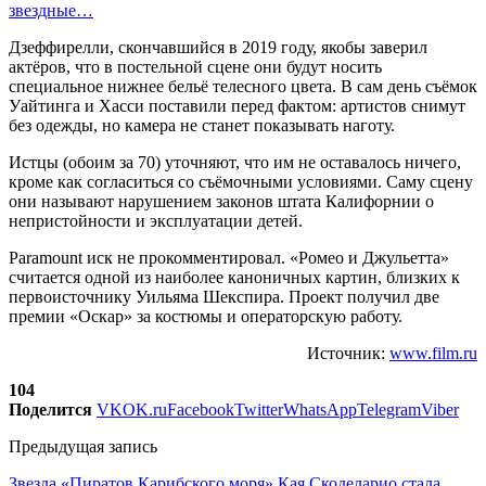
звездные…
Дзеффирелли, скончавшийся в 2019 году, якобы заверил
актёров, что в постельной сцене они будут носить
специальное нижнее бельё телесного цвета. В сам день съёмок
Уайтинга и Хасси поставили перед фактом: артистов снимут
без одежды, но камера не станет показывать наготу.
Истцы (обоим за 70) уточняют, что им не оставалось ничего,
кроме как согласиться со съёмочными условиями. Саму сцену
они называют нарушением законов штата Калифорнии о
непристойности и эксплуатации детей.
Paramount иск не прокомментировал. «Ромео и Джульетта»
считается одной из наиболее каноничных картин, близких к
первоисточнику Уильяма Шекспира. Проект получил две
премии «Оскар» за костюмы и операторскую работу.
Источник:
www.film.ru
104
Поделится
VK
OK.ru
Facebook
Twitter
WhatsApp
Telegram
Viber
Предыдущая запись
Звезда «Пиратов Карибского моря» Кая Скоделарио стала