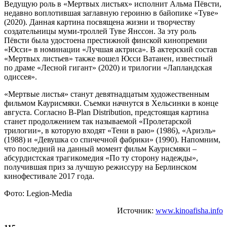
Ведущую роль в «Мертвых листьях» исполнит Альма Пёвсти,
недавно воплотившая заглавную героиню в байопике «Туве»
(2020). Данная картина посвящена жизни и творчеству
создательницы муми-троллей Туве Янссон. За эту роль
Пёвсти была удостоена престижной финской кинопремии
«Юсси» в номинации «Лучшая актриса». В актерский состав
«Мертвых листьев» также вошел Юсси Ватанен, известный
по драме «Лесной гигант» (2020) и трилогии «Лапландская
одиссея».
«Мертвые листья» станут девятнадцатым художественным
фильмом Каурисмяки. Съемки начнутся в Хельсинки в конце
августа. Согласно B-Plan Distribution, предстоящая картина
станет продолжением так называемой «Пролетарской
трилогии», в которую входят «Тени в раю» (1986), «Ариэль»
(1988) и «Девушка со спичечной фабрики» (1990). Напомним,
что последний на данный момент фильм Каурисмяки –
абсурдистская трагикомедия «По ту сторону надежды»,
получившая приз за лучшую режиссуру на Берлинском
кинофестивале 2017 года.
Фото: Legion-Media
Источник:
www.kinoafisha.info