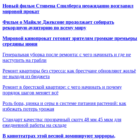
Новый фильм Стивена Спилберга неожиданно возглавил
мировой прокат
Фильм о Майкле Джексоне продолжает собирать
рекордную аудиторию по всему миру
Мировой кинопрокат готовит зрителям громкие премьеры
середины июня
Генеральная уборка после ремонта: с чего начинать и где не
наступить на грабли
Ремонт квартиры без стресса: как брестчане обновляют жильё
не выходя из бюджета
Ремонт в брестской квартире: с чего начинать и почему
порядок шагов меняет всё
Роль бора, цинка и серы в системе питания растений: как
избежать потерь урожая
Стандарт качества: прозрачный скотч 48 мм 45 мкм для
ежедневной работы на складе
В кинотеатрах этой весной доминируют хорроры,