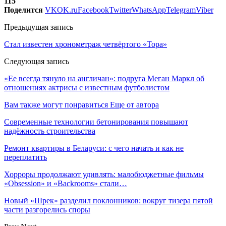
115
Поделится
VK
OK.ru
Facebook
Twitter
WhatsApp
Telegram
Viber
Предыдущая запись
Стал известен хронометраж четвёртого «Тора»
Следующая запись
«Ее всегда тянуло на англичан»: подруга Меган Маркл об
отношениях актрисы с известным футболистом
Вам также могут понравиться
Еще от автора
Современные технологии бетонирования повышают
надёжность строительства
Ремонт квартиры в Беларуси: с чего начать и как не
переплатить
Хорроры продолжают удивлять: малобюджетные фильмы
«Obsession» и «Backrooms» стали…
Новый «Шрек» разделил поклонников: вокруг тизера пятой
части разгорелись споры