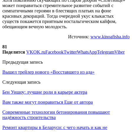
Хотя поколению скучающих по старой доброй «Сплетнице»
может понравиться стремительное развитие событий с
симпатичными героями в блестящих платьях на фоне
красивых декораций. Тогда очередной укус клыкастых
существ покажется приятным ностальгическим кайфом,
обещающим вечную молодость.
Источник:
www.kinoafisha.info
81
Поделится
VK
OK.ru
Facebook
Twitter
WhatsApp
Telegram
Viber
Предыдущая запись
Вышел трейлер нового «Восставшего из ада»
Следующая запись
Бен Уишоу: лучшие роли в карьере актера
Вам также могут понравиться
Еще от автора
Современные технологии бетонирования повышают
надёжность строительства
Ремонт квартиры в Беларуси: с чего начать и как не