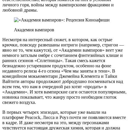
личного горя, войны между вампирскими фракциями и
любовной драмы.
Академия вампиров
Несмотря на интересный сюжет, в котором, как острые
крючки, повсюду развешаны интриги (например, стригои —
явно не то, чем кажутся), от «Академии вампиров» веет уже
немного затхлым омбре с сочетанием фэнтезийных клише и
ранних сезонов «Сплетницы». Такая смесь кажется
безнадежно устаревшим продуктом, особенно на фоне
недавнего релиза 4-го сезона «Чем мы заняты в тени». В
комедийном мокьюментари Джемейна Клемента и Тайки
Вайтити авторы продолжают добродушно посмеиваться над
всем тем, что нам в очередной раз хотят «продать» в
«Академии». И хотя вампирские саги остаются популярными,
новинка показывает, что жанру просто необходим глоток
свежего воздуха.
В первых четырех эпизодах, которые уже вышли на
платформе Peacock, Лисса и Роуз почти не появляются вместе
в кадре. И даже несмотря на это, между персонажами
чувствуется настоящая дружеская химия, которая и должна