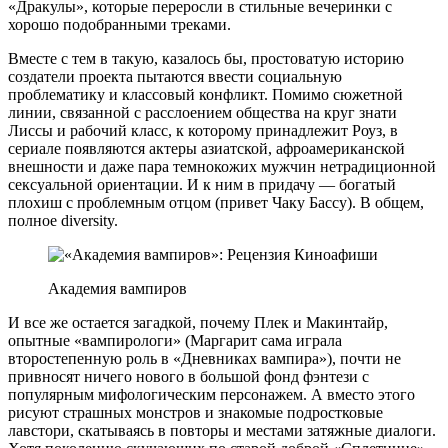
«Дракулы», которые переросли в стильные вечеринки с
хорошо подобранными треками.
Вместе с тем в такую, казалось бы, простоватую историю
создатели проекта пытаются ввести социальную
проблематику и классовый конфликт. Помимо сюжетной
линии, связанной с расслоением общества на круг знати
Лиссы и рабочий класс, к которому принадлежит Роуз, в
сериале появляются актеры азиатской, афроамериканской
внешности и даже пара темнокожих мужчин нетрадиционной
сексуальной ориентации. И к ним в придачу — богатый
плохиш с проблемным отцом (привет Чаку Бассу). В общем,
полное diversity.
Академия вампиров
И все же остается загадкой, почему Плек и Макинтайр,
опытные «вампирологи» (Маргарит сама играла
второстепенную роль в «Дневниках вампира»), почти не
привносят ничего нового в большой фонд фэнтези с
популярным мифологическим персонажем. А вместо этого
рисуют страшных монстров и знакомые подростковые
лавстори, скатываясь в повторы и местами затяжные диалоги.