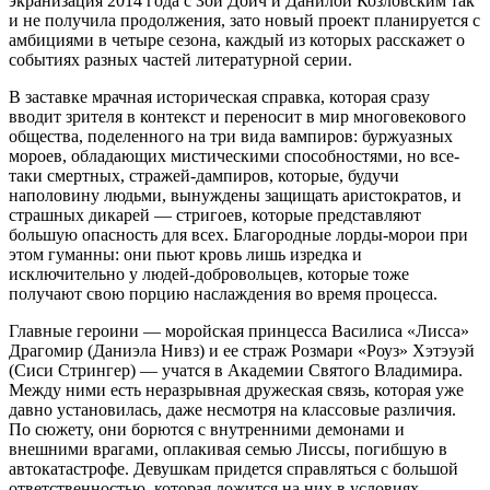
экранизация 2014 года с Зои Дойч и Данилой Козловским так
и не получила продолжения, зато новый проект планируется с
амбициями в четыре сезона, каждый из которых расскажет о
событиях разных частей литературной серии.
В заставке мрачная историческая справка, которая сразу
вводит зрителя в контекст и переносит в мир многовекового
общества, поделенного на три вида вампиров: буржуазных
мороев, обладающих мистическими способностями, но все-
таки смертных, стражей-дампиров, которые, будучи
наполовину людьми, вынуждены защищать аристократов, и
страшных дикарей — стригоев, которые представляют
большую опасность для всех. Благородные лорды-морои при
этом гуманны: они пьют кровь лишь изредка и
исключительно у людей-добровольцев, которые тоже
получают свою порцию наслаждения во время процесса.
Главные героини — моройская принцесса Василиса «Лисса»
Драгомир (Даниэла Нивз) и ее страж Розмари «Роуз» Хэтэуэй
(Сиси Стрингер) — учатся в Академии Святого Владимира.
Между ними есть неразрывная дружеская связь, которая уже
давно установилась, даже несмотря на классовые различия.
По сюжету, они борются с внутренними демонами и
внешними врагами, оплакивая семью Лиссы, погибшую в
автокатастрофе. Девушкам придется справляться с большой
ответственностью, которая ложится на них в условиях