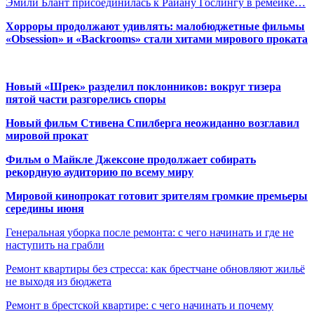
Эмили Блант присоединилась к Райану Гослингу в ремейке…
Хорроры продолжают удивлять: малобюджетные фильмы
«Obsession» и «Backrooms» стали хитами мирового проката
Новый «Шрек» разделил поклонников: вокруг тизера
пятой части разгорелись споры
Новый фильм Стивена Спилберга неожиданно возглавил
мировой прокат
Фильм о Майкле Джексоне продолжает собирать
рекордную аудиторию по всему миру
Мировой кинопрокат готовит зрителям громкие премьеры
середины июня
Генеральная уборка после ремонта: с чего начинать и где не
наступить на грабли
Ремонт квартиры без стресса: как брестчане обновляют жильё
не выходя из бюджета
Ремонт в брестской квартире: с чего начинать и почему