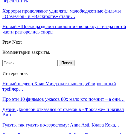
переплатить
Хорроры продолжают удивлять: малобюджетные фильмы
«Obsession» и «Backrooms» стали…
Новый «Шрек» разделил поклонников: вокруг тизера пятой
части разгорелись споры
Prev
Next
Комментарии закрыты.
Интересное:
Новый шедевр Хаяо Миядзаки: вышел дублированный
трейлер…
Про эти 10 фильмов ужасов 80х мало кто помнит – а они…
Дуэйн Джонсон отказался от съемок в «Форсаже» и назвал
Вин…
Гулять, так гулять по-взрослому: Anna Asti, Клава Кока,…