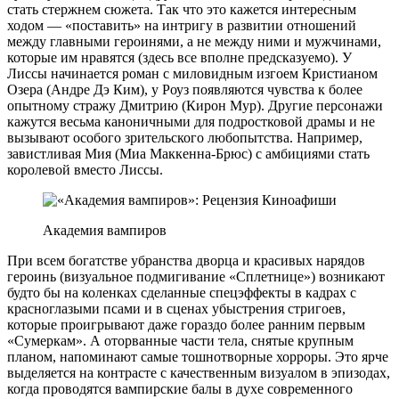
стать стержнем сюжета. Так что это кажется интересным
ходом — «поставить» на интригу в развитии отношений
между главными героинями, а не между ними и мужчинами,
которые им нравятся (здесь все вполне предсказуемо). У
Лиссы начинается роман с миловидным изгоем Кристианом
Озера (Андре Дэ Ким), у Роуз появляются чувства к более
опытному стражу Дмитрию (Кирон Мур). Другие персонажи
кажутся весьма каноничными для подростковой драмы и не
вызывают особого зрительского любопытства. Например,
завистливая Мия (Миа Маккенна-Брюс) с амбициями стать
королевой вместо Лиссы.
Академия вампиров
При всем богатстве убранства дворца и красивых нарядов
героинь (визуальное подмигивание «Сплетнице») возникают
будто бы на коленках сделанные спецэффекты в кадрах с
красноглазыми псами и в сценах убыстрения стригоев,
которые проигрывают даже гораздо более ранним первым
«Сумеркам». А оторванные части тела, снятые крупным
планом, напоминают самые тошнотворные хорроры. Это ярче
выделяется на контрасте с качественным визуалом в эпизодах,
когда проводятся вампирские балы в духе современного