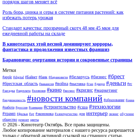
порядок шагов меняет всё
Роль бора, цинка и серы в системе питания растений: как
избежать потерь урожая
Стандарт качества: прозрачный скотч 48 мм 45 мкм для
ежедневной работы на складе
В кинотеатрах этой весной доминируют хорроры,
фантастика и продолжения известных франшиз
Барановичи: очертания истории и сокровенные страницы
Метки
#брест
#беларусь
#бизнес
#apple
#Байнет
#банк
#digital
#барановичи
#деньги
#брестская_область
#война
#выставка
#ес
#вакансия
#гаи
#двери
#кино
#кризис
#маркетинг
#загадка
#зарплата
#иллюзия
#космос
#новости компаний
#образование
#недвижимость
#окна
#технологии
#строительство
#сша
#работа
#россия
#санкции
интерьер
#трамп
#экономика
дом
#фильм
#цт
#электричество
лизинг
обучение
общество
ремонт
цветы
© 2026 - Кинотеатр Октябрь. Все права защищены.
Любое копирование материалов с нашего ресурса разрешается
только с обратной активной ссылкой на страницу статьи.