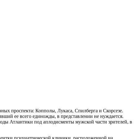
вных проспекта: Копполы, Лукаса, Спилберга и Скорсезе.
вший ее всего единожды, в представлении не нуждается.
воды Атлантики под аплодисменты мужской части зрителей, в
иентки психиатрической клиники, расположенной на