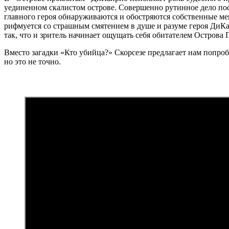
уединенном скалистом острове. Совершенно рутинное дело пос
главного героя обнаруживаются и обостряются собственные мен
рифмуется со страшным смятением в душе и разуме героя ДиКап
так, что и зритель начинает ощущать себя обитателем Острова П
Вместо загадки «Кто убийца?» Скорсезе предлагает нам попробо
но это не точно.