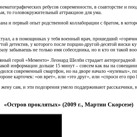
ематографических ребусов современности, в соавторстве и поо
ьм, то головокружительный аттракцион для ума.
 и первый опыт родственной коллаборации с братом, в которо
ктуал, а в помощниках у тебя военный врач, прошедший «горячи
утой детектив, у которого после порции-другой-десятой виски 
разу забываешь не только имя собеседника, но и кто он такой во
вный герой «Мементо» Леонард Шелби страдает антероградной а
икакой информации дольше 15 минут – совсем как вы на совещан
годился современный смартфон, но на дворе начало «нулевых», п
ороне карточек: «он врет», или «это друг», или «спроси его про
жену сам, и эти подозрения умело поддерживают рассказчики, но,
«Остров проклятых» (2009 г., Мартин Скорсезе)