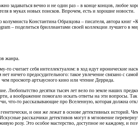
жно задаваться вечно и не один раз – в конце концов, любое хор
ателя в муках новых поисков. Впрочем, есть и хорошие новости.
 колумниста Константина Образцова – писателя, автора книг «К
egram – поделиться бриллиантами своей коллекции лучшего в ми
ов жанра.
ему-то считает себя интеллектуалом: в ход идут иронические н
 нет ничего предосудительного: такое увлечение связано с само
, чем просмотр артхаусного кино или чтение Деррида.
е. Любопытство десятки тысяч лет вело по земле наших предков,
ерти, а воображение помогало искать ответы на эти вопросы. Та
учи, что-то рассказывающие про Вселенную, которая должна отк
генетически, и они же лежат в основе детективных историй. Че
 Искусные рассказчики детективов могут в мгновение перевернут
вую розу. Это особое мастерство, доступное не каждому, и п