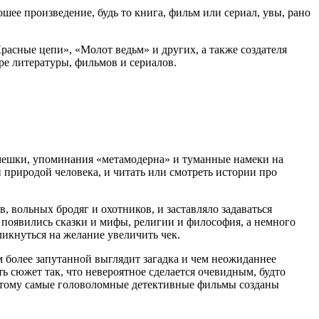
ошее произведение, будь то книга, фильм или сериал, увы, рано
расные цепи», «Молот ведьм» и других, а также создателя
ре литературы, фильмов и сериалов.
асмешки, упоминания «метамодерна» и туманные намеки на
й природой человека, и читать или смотреть истории про
 вольных бродяг и охотников, и заставляло задаваться
к появились сказки и мифы, религии и философия, а немного
ликнуться на желание увеличить чек.
м более запутанной выглядит загадка и чем неожиданнее
ь сюжет так, что невероятное сделается очевидным, будто
оэтому самые головоломные детективные фильмы созданы