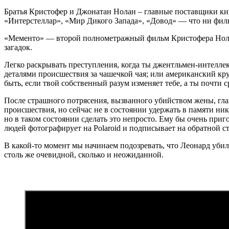
Братья Кристофер и Джонатан Нолан – главные поставщики кин
«Интерстеллар», «Мир Дикого Запада», «Довод» — что ни фил
«Мементо» — второй полнометражный фильм Кристофера Нолана
загадок.
Легко раскрывать преступления, когда ты джентльмен-интелле
деталями происшествия за чашечкой чая; или американский кр
быть, если твой собственный разум изменяет тебе, а ты почти с
После страшного потрясения, вызванного убийством жены, гла
происшествия, но сейчас не в состоянии удержать в памяти н
но в таком состоянии сделать это непросто. Ему бы очень при
людей фотографирует на Polaroid и подписывает на обратной ст
В какой-то момент мы начинаем подозревать, что Леонард убил 
столь же очевидной, сколько и неожиданной.