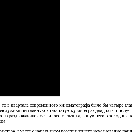
 то в квартале современного кинематографа было бы четыре гла
заслуживший главную киностатуэтку мира раз двадцать и получи
о из раздражающе смазливого мальчика, канувшего в холодные 
ера.
ристава, вместе с напарником расследующего исчезновение пац