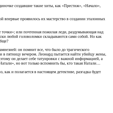
диночке создавшие такие хиты, как «Престиж», «Начало»,
й впервые проявилось их мастерство в создании эталонных
е точки»; или почтенная пожилая леди, раздумывающая над
куски любой головоломки складываются сами собой. Но как
обще?
мнезией: он помнит все, что было до трагического
ии в пятницу вечером. Леонард пытается найти убийцу жены,
оэтому он делает себе татуировки с важной информацией, а
 Натали», но вот только вспомнить бы, кто такая Натали…
 как и полагается в настоящем детективе, разгадка будет