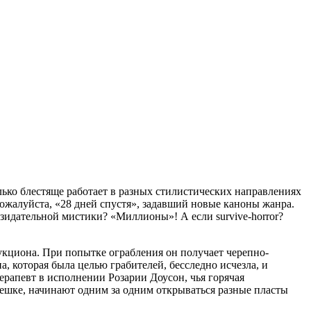
ько блестяще работает в разных стилистических направлениях
ожалуйста, «28 дней спустя», задавший новые каноны жанра.
зидательной мистики? «Миллионы»! А если survive-horror?
укциона. При попытке ограбления он получает черепно-
а, которая была целью грабителей, бесследно исчезла, и
ерапевт в исполнении Розарии Доусон, чья горячая
решке, начинают одним за одним открываться разные пласты