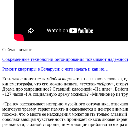
Сейчас читают
Современные технологии бетонирования повышают надёжно
Ремонт квартиры в Беларуси: с чего начать и как не…
Есть такое понятие: «
амбидекстер
» – так называют человека, 
кинематографа, что его можно назвать «г
екахонтейром
», стор
Драма про запрещенное? Ставший классикой «На игле». Байопи
«127 часов»! А социальную драму можешь? «Миллионер из тру
«Транс» рассказывает историю музейного сотрудника, отвечаю
мозговую травму, теряет память и оказывается в центре вниман
похоже, что о месте ее нахождения может знать только главны
обволакивающая чувственность проникает сквозь любые экраны.
реальности, с одной стороны, помогающие приблизиться к разг