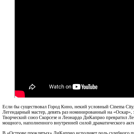
Если бы существовал Город Кино, некий условный Cinema City,
Легендарный мастер, девять раз номинированный на «Оскар», 
Творческий союз Скорсезе и Леонардо ДиКаприо превратил Ле
мощного, наполненного внутренней силой драматического акт
В «Острове проклятых» ДиКаприо исполняет роль судебного п