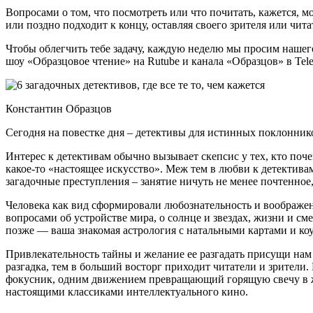
Вопросами о том, что посмотреть или что почитать, кажется, мо
или поздно подходит к концу, оставляя своего зрителя или чит
Чтобы облегчить тебе задачу, каждую неделю мы просим нашего
шоу «Образцовое чтение» на Rutube и канала «Образцов» в Tel
Константин Образцов
Сегодня на повестке дня – детективы для истинных поклонник
Интерес к детективам обычно вызывает скепсис у тех, кто поч
какое-то «настоящее искусство». Меж тем в любви к детективам
загадочные преступления – занятие ничуть не менее почтенное
Человека как вид сформировали любознательность и воображени
вопросами об устройстве мира, о солнце и звездах, жизни и см
позже — ваша знакомая астрология с натальными картами и ко
Привлекательность тайны и желание ее разгадать присущи нам 
разгадка, тем в больший восторг приходит читатели и зрители.
фокусник, одним движением превращающий горящую свечу в жи
настоящими классиками интеллектуального кино.