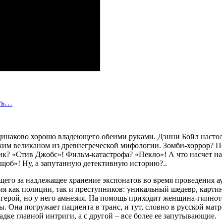
сть…
одинаково хорошо владеющего обеими руками. Дэнни Бойл настол
уким великаном из древнегреческой мифологии. Зомби-хоррор? П
к? «Стив Джобс»! Фильм-катастрофа? «Пекло»! А что насчет на
щоб»! Ну, а запутанную детективную историю?..
щего за надлежащее хранение экспонатов во время проведения а
ия как полиции, так и преступников: уникальный шедевр, картин
й герой, но у него амнезия. На помощь приходит женщина-гипнот
 Она погружает пациента в транс, и тут, словно в русской мат
адке главной интриги, а с другой – все более ее запутывающие.