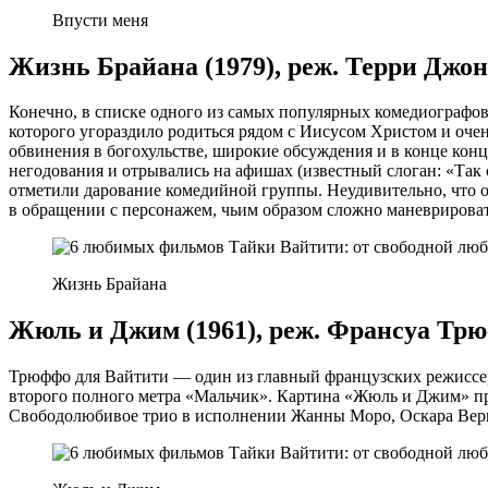
Впусти меня
Жизнь Брайана (1979), реж. Терри Джон
Конечно, в списке одного из самых популярных комедиографо
которого угораздило родиться рядом с Иисусом Христом и оче
обвинения в богохульстве, широкие обсуждения и в конце кон
негодования и отрывались на афишах (известный слоган: «Так
отметили дарование комедийной группы. Неудивительно, что 
в обращении с персонажем, чьим образом сложно маневрировать
Жизнь Брайана
Жюль и Джим (1961), реж. Франсуа Тр
Трюффо для Вайтити — один из главный французских режиссер
второго полного метра «Мальчик». Картина «Жюль и Джим» про
Свободолюбивое трио в исполнении Жанны Моро, Оскара Верне