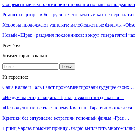
Современные технологии бетонирования повышают надёжность
Ремонт квартиры в Беларуси: с чего начать и как не переплатит
Хорроры продолжают удивлять: малобюджетные фильмы «Obses
Новый «Шрек» разделил поклонников: вокруг тизера пятой час
Prev
Next
Комментарии закрыты.
Интересное:
Саша Калле и Галь Гадот прокомментировали будущее своих…
«Не думала, что, находясь в браке, нужно откладывать и…
«Не получит ни цента»: почему Квентин Тарантино отказался
Критики без энтузиазма встретили гоночный фильм «Гран…
Принц Чарльз поможет принцу Эндрю выплатить многомилл