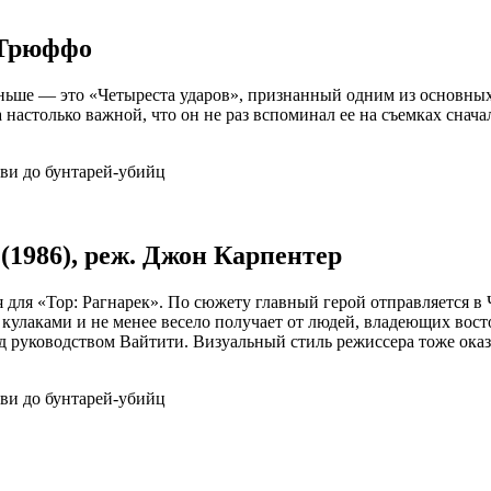
а Трюффо
ньше — это «Четыреста ударов», признанный одним из основных
а настолько важной, что он не раз вспоминал ее на съемках снач
(1986), реж. Джон Карпентер
ля «Тор: Рагнарек». По сюжету главный герой отправляется в 
 кулаками и не менее весело получает от людей, владеющих вост
д руководством Вайтити. Визуальный стиль режиссера тоже оказ