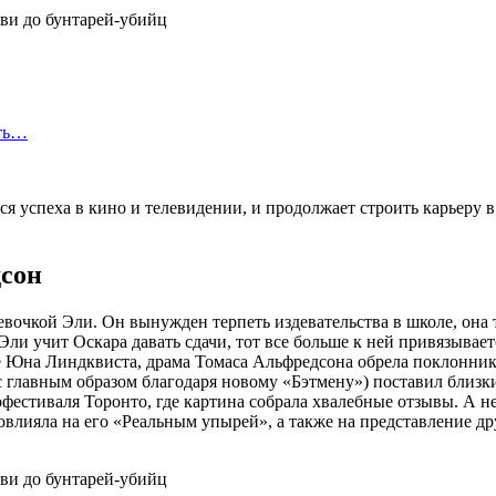
сть…
 успеха в кино и телевидении, и продолжает строить карьеру в
дсон
очкой Эли. Он вынужден терпеть издевательства в школе, она т
Эли учит Оскара давать сдачи, тот все больше к ней привязывает
е Юна Линдквиста, драма Томаса Альфредсона обрела поклонник
с главным образом благодаря новому «Бэтмену») поставил близ
фестиваля Торонто, где картина собрала хвалебные отзывы. А н
 повлияла на его «Реальным упырей», а также на представление