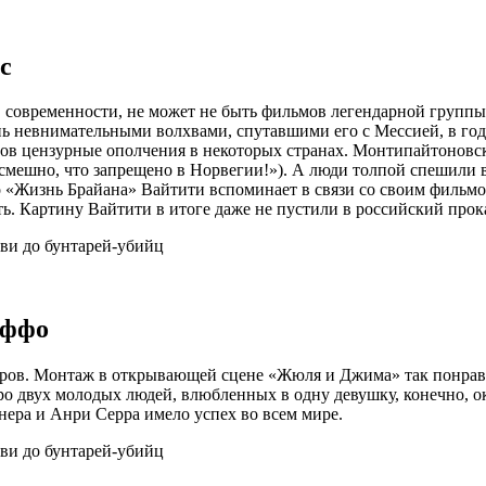
с
в современности, не может не быть фильмов легендарной группы
нь невнимательными волхвами, спутавшими его с Мессией, в год
цов цензурные ополчения в некоторых странах. Монтипайтоновс
 смешно, что запрещено в Норвегии!»). А люди толпой спешили 
о «Жизнь Брайана» Вайтити вспоминает в связи со своим фильм
. Картину Вайтити в итоге даже не пустили в российский прокат
юффо
ов. Монтаж в открывающей сцене «Жюля и Джима» так понравил
 двух молодых людей, влюбленных в одну девушку, конечно, ока
ра и Анри Серра имело успех во всем мире.