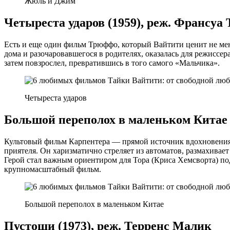
Жюль и Джим
Четыреста ударов (1959), реж. Франсу
Есть и еще один фильм Трюффо, который Вайтити ценит не ме
дома и разочаровавшегося в родителях, оказалась для режиссер
затем повзрослел, превратившись в того самого «Мальчика».
Четыреста ударов
Большой переполох в маленьком Китае 
Культовый фильм Карпентера — прямой источник вдохновения д
приятеля. Он харизматично стреляет из автоматов, размахивает
Герой стал важным ориентиром для Тора (Криса Хемсворта) по
крупномасштабный фильм.
Большой переполох в маленьком Китае
Пустоши (1973), реж. Терренс Малик