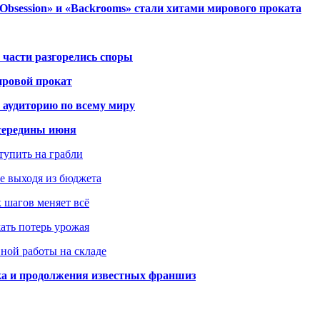
session» и «Backrooms» стали хитами мирового проката
 части разгорелись споры
ировой прокат
 аудиторию по всему миру
середины июня
ступить на грабли
не выходя из бюджета
к шагов меняет всё
жать потерь урожая
вной работы на складе
ка и продолжения известных франшиз