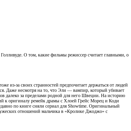
 Голливуде. О том, какие фильмы режиссер считает главными, о
оже из-за своих странностей предпочитает держаться от людей
ся. Даже несмотря на то, что Эли — вампир, который убивает
ов далеко за пределами родной для него Швеции. На историю
кий к оригиналу ремейк драмы с Хлоей Грейс Морец и Коди
едавно по книге сняли сериал для Showtime. Оригинальный
 дружеских отношений мальчика в «Кролике Джоджо» с