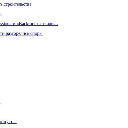
 строительства
ь
sion» и «Backrooms» стали…
ти разгорелись споры
…
ионную…