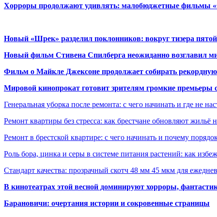
Хорроры продолжают удивлять: малобюджетные фильмы «Ob
Новый «Шрек» разделил поклонников: вокруг тизера пятой
Новый фильм Стивена Спилберга неожиданно возглавил м
Фильм о Майкле Джексоне продолжает собирать рекордную
Мировой кинопрокат готовит зрителям громкие премьеры 
Генеральная уборка после ремонта: с чего начинать и где не на
Ремонт квартиры без стресса: как брестчане обновляют жильё 
Ремонт в брестской квартире: с чего начинать и почему порядо
Роль бора, цинка и серы в системе питания растений: как избе
Стандарт качества: прозрачный скотч 48 мм 45 мкм для ежедне
В кинотеатрах этой весной доминируют хорроры, фантасти
Барановичи: очертания истории и сокровенные страницы