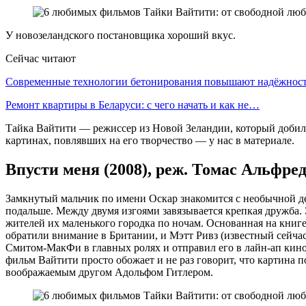
У новозеландского постановщика хороший вкус.
Сейчас читают
Современные технологии бетонирования повышают надёжно
Ремонт квартиры в Беларуси: с чего начать и как не…
Тайка Вайтити — режиссер из Новой Зеландии, который добился
картинах, повлявших на его творчество — у нас в материале.
Впусти меня (2008), реж. Томас Альфре
Замкнутый мальчик по имени Оскар знакомится с необычной дев
подальше. Между двумя изгоями завязывается крепкая дружба. 
жителей их маленького городка по ночам. Основанная на книг
обратили внимание в Британии, и Мэтт Ривз (известный сейча
Смитом-МакФи в главных ролях и отправил его в лайн-ап кино
фильм Вайтити просто обожает и не раз говорит, что картина
воображаемым другом Адольфом Гитлером.