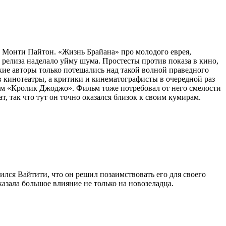
 Монти Пайтон. «Жизнь Брайана» про молодого еврея,
 релиза наделало уйму шума. Простесты против показа в кино,
кие авторы только потешались над такой волной праведного
в кинотеатры, а критики и кинематографисты в очередной раз
ом «Кролик Джоджо». Фильм тоже потребовал от него смелости
, так что тут он точно оказался близок к своим кумирам.
ся Вайтити, что он решил позаимствовать его для своего
зала большое влияние не только на новозеладца.