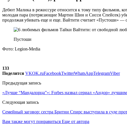
Дебют Малика в режиссуре относится к тому типу фильмов, ко
молодая пара (потрясающие Мартин Шин и Сисси Спейсек) убив
продолжая убивать еще и еще. Вайтити считает «Пустоши» — од
Пустоши
Фото: Legion-Media
133
Поделится
VK
OK.ru
Facebook
Twitter
WhatsApp
Telegram
Viber
Предыдущая запись
«Лучше “Мандалорца”»: Forbes назвал сериал «Андор» лучшим 
Следующая запись
Семейный заговор: сестра Бритни Спирс выступила в суде проти
Вам также могут понравиться
Еще от автора