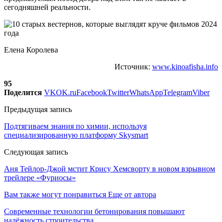
сегодняшней реальности.
Елена Королева
Источник:
www.kinoafisha.info
95
Поделится
VK
OK.ru
Facebook
Twitter
WhatsApp
Telegram
Viber
Предыдущая запись
Подтягиваем знания по химии, используя
специализированную платформу Skysmart
Следующая запись
Аня Тейлор-Джой мстит Крису Хемсворту в новом взрывном
трейлере «Фуриосы»
Вам также могут понравиться
Еще от автора
Современные технологии бетонирования повышают
надёжность строительства