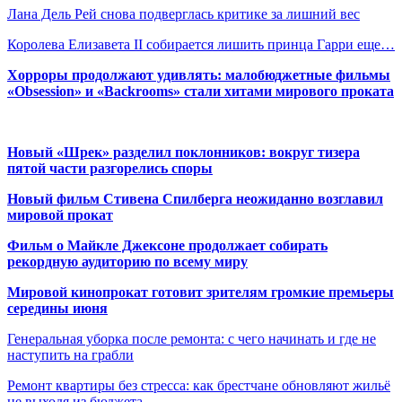
Лана Дель Рей снова подверглась критике за лишний вес
Королева Елизавета II собирается лишить принца Гарри еще…
Хорроры продолжают удивлять: малобюджетные фильмы
«Obsession» и «Backrooms» стали хитами мирового проката
Новый «Шрек» разделил поклонников: вокруг тизера
пятой части разгорелись споры
Новый фильм Стивена Спилберга неожиданно возглавил
мировой прокат
Фильм о Майкле Джексоне продолжает собирать
рекордную аудиторию по всему миру
Мировой кинопрокат готовит зрителям громкие премьеры
середины июня
Генеральная уборка после ремонта: с чего начинать и где не
наступить на грабли
Ремонт квартиры без стресса: как брестчане обновляют жильё
не выходя из бюджета