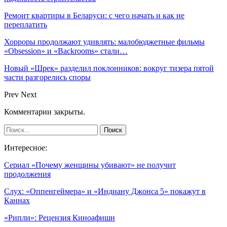
Ремонт квартиры в Беларуси: с чего начать и как не
переплатить
Хорроры продолжают удивлять: малобюджетные фильмы
«Obsession» и «Backrooms» стали…
Новый «Шрек» разделил поклонников: вокруг тизера пятой
части разгорелись споры
Prev
Next
Комментарии закрыты.
Интересное:
Сериал «Почему женщины убивают» не получит
продолжения
Слух: «Оппенгеймера» и «Индиану Джонса 5» покажут в
Каннах
«Рипли»: Рецензия Киноафиши