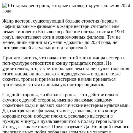
Жанр вестерн, существующий больше столетия (первым
«официальным» фильмом в жанре вестерн считается ещё
немая кинолента Большое ограбление поезда, снятая в 1903
году), насчитывает сотни всевозможных фильмов. Тем не
менее, лишь единицы сумели «дожить» до 2024 года, не
потеряв своей актуальности для зрителей.
Принято считать, что начало золотой эпохи жанра вестерн в
поп-культуре относится к концу тридцатых годов. Не
удивительно, что, с учетом больше чем ста лет существования
этого жанра, он несколько «подвыдохся» – и одни и те же
сюжеты, тропы и приёмы вестернов начали приедаться
зрителям, казаться слишком уж повторяющимися.
С одной стороны, «избитые» тропы – это действительно
скучно; с другой стороны, именно знакомые каждому
сюжетные ходы и делают классические вестерны культовыми.
Да, смотря такие фильмы, ты всегда знаешь, что в конце
хорошие герои победят плохих, револьвер выстрели в
нужную минуту, а дуэль завершится в пользу героя Клинта
Иствуда – как же иначе. Предсказуемо? Да. Но порой немного
предсказуемых побед добра над злом так не хватает в