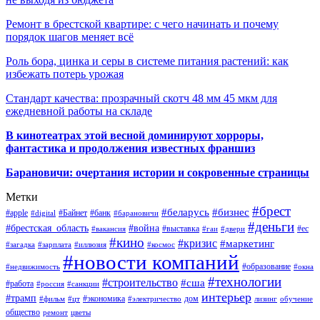
Ремонт в брестской квартире: с чего начинать и почему
порядок шагов меняет всё
Роль бора, цинка и серы в системе питания растений: как
избежать потерь урожая
Стандарт качества: прозрачный скотч 48 мм 45 мкм для
ежедневной работы на складе
В кинотеатрах этой весной доминируют хорроры,
фантастика и продолжения известных франшиз
Барановичи: очертания истории и сокровенные страницы
Метки
#брест
#беларусь
#бизнес
#apple
#Байнет
#банк
#digital
#барановичи
#деньги
#брестская_область
#война
#выставка
#ес
#вакансия
#гаи
#двери
#кино
#кризис
#маркетинг
#загадка
#зарплата
#иллюзия
#космос
#новости компаний
#образование
#недвижимость
#окна
#технологии
#строительство
#сша
#работа
#россия
#санкции
интерьер
#трамп
#экономика
дом
#фильм
#цт
#электричество
лизинг
обучение
общество
ремонт
цветы