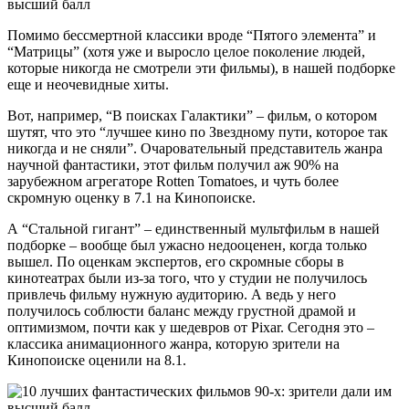
Помимо бессмертной классики вроде “Пятого элемента” и
“Матрицы” (хотя уже и выросло целое поколение людей,
которые никогда не смотрели эти фильмы), в нашей подборке
еще и неочевидные хиты.
Вот, например, “В поисках Галактики” – фильм, о котором
шутят, что это “лучшее кино по Звездному пути, которое так
никогда и не сняли”. Очаровательный представитель жанра
научной фантастики, этот фильм получил аж 90% на
зарубежном агрегаторе Rotten Tomatoes, и чуть более
скромную оценку в 7.1 на Кинопоиске.
А “Стальной гигант” – единственный мультфильм в нашей
подборке – вообще был ужасно недооценен, когда только
вышел. По оценкам экспертов, его скромные сборы в
кинотеатрах были из-за того, что у студии не получилось
привлечь фильму нужную аудиторию. А ведь у него
получилось соблюсти баланс между грустной драмой и
оптимизмом, почти как у шедевров от Pixar. Сегодня это –
классика анимационного жанра, которую зрители на
Кинопоиске оценили на 8.1.