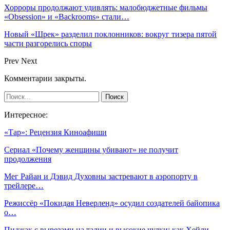
Хорроры продолжают удивлять: малобюджетные фильмы
«Obsession» и «Backrooms» стали…
Новый «Шрек» разделил поклонников: вокруг тизера пятой
части разгорелись споры
Prev
Next
Комментарии закрыты.
Интересное:
«Тар»: Рецензия Киноафиши
Сериал «Почему женщины убивают» не получит
продолжения
Мег Райан и Дэвид Духовны застревают в аэропорту в
трейлере…
Режиссёр «Покидая Неверленд» осудил создателей байопика
о…
Пиджак с вырезами на талии и высокие чулки: как Хейли