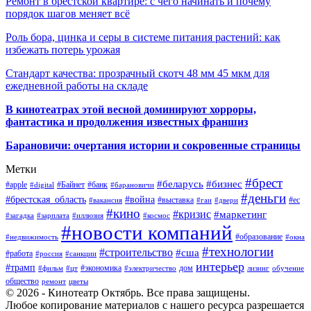
Ремонт в брестской квартире: с чего начинать и почему
порядок шагов меняет всё
Роль бора, цинка и серы в системе питания растений: как
избежать потерь урожая
Стандарт качества: прозрачный скотч 48 мм 45 мкм для
ежедневной работы на складе
В кинотеатрах этой весной доминируют хорроры,
фантастика и продолжения известных франшиз
Барановичи: очертания истории и сокровенные страницы
Метки
#брест
#беларусь
#бизнес
#apple
#Байнет
#банк
#digital
#барановичи
#деньги
#брестская_область
#война
#выставка
#ес
#вакансия
#гаи
#двери
#кино
#кризис
#маркетинг
#загадка
#зарплата
#иллюзия
#космос
#новости компаний
#образование
#недвижимость
#окна
#технологии
#строительство
#сша
#работа
#россия
#санкции
интерьер
#трамп
#экономика
дом
#фильм
#цт
#электричество
лизинг
обучение
общество
ремонт
цветы
© 2026 - Кинотеатр Октябрь. Все права защищены.
Любое копирование материалов с нашего ресурса разрешается