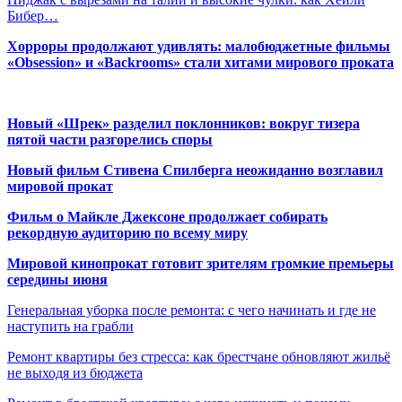
Бибер…
Хорроры продолжают удивлять: малобюджетные фильмы
«Obsession» и «Backrooms» стали хитами мирового проката
Новый «Шрек» разделил поклонников: вокруг тизера
пятой части разгорелись споры
Новый фильм Стивена Спилберга неожиданно возглавил
мировой прокат
Фильм о Майкле Джексоне продолжает собирать
рекордную аудиторию по всему миру
Мировой кинопрокат готовит зрителям громкие премьеры
середины июня
Генеральная уборка после ремонта: с чего начинать и где не
наступить на грабли
Ремонт квартиры без стресса: как брестчане обновляют жильё
не выходя из бюджета