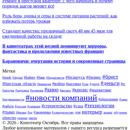
Ремонт в брестской квартире: с чего начинать и почему
порядок шагов меняет всё
Роль бора, цинка и серы в системе питания растений: как
избежать потерь урожая
Стандарт качества: прозрачный скотч 48 мм 45 мкм для
ежедневной работы на складе
В кинотеатрах этой весной доминируют хорроры,
фантастика и продолжения известных франшиз
Барановичи: очертания истории и сокровенные страницы
Метки
#брест
#беларусь
#бизнес
#apple
#Байнет
#банк
#digital
#барановичи
#деньги
#брестская_область
#война
#выставка
#ес
#вакансия
#гаи
#двери
#кино
#кризис
#маркетинг
#загадка
#зарплата
#иллюзия
#космос
#новости компаний
#образование
#недвижимость
#окна
#технологии
#строительство
#сша
#работа
#россия
#санкции
интерьер
#трамп
#экономика
дом
#фильм
#цт
#электричество
лизинг
обучение
общество
ремонт
цветы
© 2026 - Кинотеатр Октябрь. Все права защищены.
Любое копирование материалов с нашего ресурса разрешается