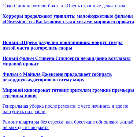
Сэди Синк не хотели брать в «Очень странные дела» из-за…
Хорроры продолжают удивлять: малобюджетные фильмы
«Obsession» и «Backrooms» стали хитами мирового проката
Новый «Шрек» разделил поклонников: вокруг тизера
пятой части разгорелись споры
Новый фильм Стивена Спилберга неожиданно возглавил
мировой прокат
Фильм о Майкле Джексоне продолжает собирать
рекордную аудиторию по всему миру
Мировой кинопрокат готовит зрителям громкие премьеры
середины июня
Генеральная уборка после ремонта: с чего начинать и где не
наступить на грабли
Ремонт квартиры без стресса: как брестчане обновляют жильё
не выходя из бюджета