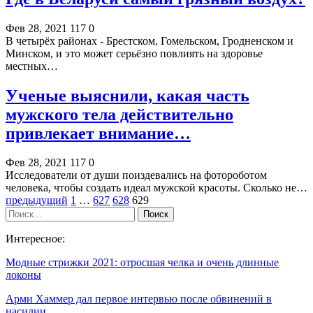
Фев 28, 2021
117
0
В четырёх районах - Брестском, Гомельском, Гродненском и
Минском, и это может серьёзно повлиять на здоровье
местных…
Ученые выяснили, какая часть
мужского тела действительно
привлекает внимание…
Фев 28, 2021
117
0
Исследователи от души поиздевались на фотороботом
человека, чтобы создать идеал мужской красоты. Сколько не…
предыдущий
1
…
627
628
629
Интересное:
Модные стрижки 2021: отросшая челка и очень длинные
локоны
Арми Хаммер дал первое интервью после обвинений в
насилии