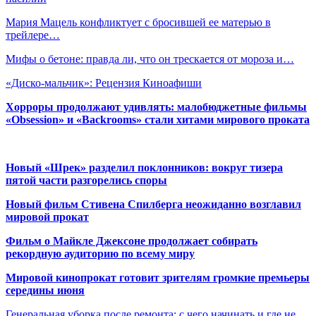
Мария Мацель конфликтует с бросившей ее матерью в
трейлере…
Мифы о бетоне: правда ли, что он трескается от мороза и…
«Диско-мальчик»: Рецензия Киноафиши
Хорроры продолжают удивлять: малобюджетные фильмы
«Obsession» и «Backrooms» стали хитами мирового проката
Новый «Шрек» разделил поклонников: вокруг тизера
пятой части разгорелись споры
Новый фильм Стивена Спилберга неожиданно возглавил
мировой прокат
Фильм о Майкле Джексоне продолжает собирать
рекордную аудиторию по всему миру
Мировой кинопрокат готовит зрителям громкие премьеры
середины июня
Генеральная уборка после ремонта: с чего начинать и где не