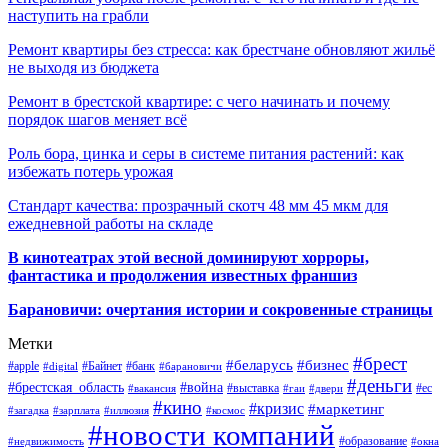
наступить на грабли
Ремонт квартиры без стресса: как брестчане обновляют жильё
не выходя из бюджета
Ремонт в брестской квартире: с чего начинать и почему
порядок шагов меняет всё
Роль бора, цинка и серы в системе питания растений: как
избежать потерь урожая
Стандарт качества: прозрачный скотч 48 мм 45 мкм для
ежедневной работы на складе
В кинотеатрах этой весной доминируют хорроры,
фантастика и продолжения известных франшиз
Барановичи: очертания истории и сокровенные страницы
Метки
#брест
#беларусь
#бизнес
#apple
#Байнет
#банк
#digital
#барановичи
#деньги
#брестская_область
#война
#выставка
#ес
#вакансия
#гаи
#двери
#кино
#кризис
#маркетинг
#загадка
#зарплата
#иллюзия
#космос
#новости компаний
#образование
#недвижимость
#окна