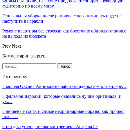
Фильм о Майкле Джексоне продолжает собирать рекордную
аудиторию по всему миру
Генеральная уборка после ремонта: с чего начинать и где не
наступить на грабли
Ремонт квартиры без стресса: как брестчане обновляют жильё
не выходя из бюджета
Prev
Next
Комментарии закрыты.
Интересное:
Пьющая Оксана Акиньшина работает адвокатом в трейлере…
8 фильмов-пародий, которые оказались лучше оригинала (и
уж…
Плюшевые гости и самые неординарные образы: как прошел
показ…
Стал доступен финальный трейлер «Астрала 5»