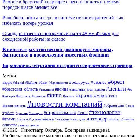
Ремонт в брестской квартире: с чего начинать и почему
порядок шагов меняет всё
Роль бора, цинка и серы в системе питания растений: как
избежать потерь урожая
Стандарт качества: прозрачный скотч 48 мм 45 мкм для
ежедневной работы на складе
В кинотеатрах этой весной доминируют хорроры,
фантастика и продолжения известных франшиз
Барановичи: очертания истории и сокровенные страницы
Метки
#брест
#беларусь
#бизнес
#apple
#Байнет
#банк
#digital
#барановичи
#деньги
#брестская_область
#война
#выставка
#ес
#вакансия
#гаи
#двери
#кино
#кризис
#маркетинг
#загадка
#зарплата
#иллюзия
#космос
#новости компаний
#образование
#недвижимость
#окна
#технологии
#строительство
#сша
#работа
#россия
#санкции
интерьер
#трамп
#экономика
дом
#фильм
#цт
#электричество
лизинг
обучение
общество
ремонт
цветы
© 2026 - Кинотеатр Октябрь. Все права защищены.
Любое копирование материалов с нашего ресурса разрешается