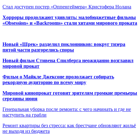
Стал доступен постер «Оппенгеймера» Кристофера Нолана
Хорроры продолжают удивлять: малобюджетные фильмы
«Obsession» и «Backrooms» стали хитами мирового проката
Новый «Шрек» разделил поклонников: вокруг тизера
пятой части разгорелись споры
Новый фильм Стивена Спилберга неожиданно возглавил
мировой прокат
Фильм о Майкле Джексоне продолжает собирать
рекордную аудиторию по всему миру
Мировой кинопрокат готовит зрителям громкие премьеры
середины июня
Генеральная уборка после ремонта: с чего начинать и где не
наступить на грабли
Ремонт квартиры без стресса: как брестчане обновляют жильё
не выходя из бюджета