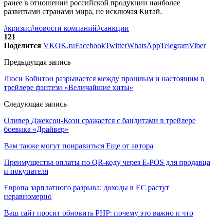
ранее в отношении российской продукции наиболее
развитыми странами мира, не исключая Китай.
#кризис
#новости компаний
#санкции
121
Поделится
VK
OK.ru
Facebook
Twitter
WhatsApp
Telegram
Viber
Предыдущая запись
Люси Бойнтон разрывается между прошлым и настоящим в
трейлере фэнтези «Величайшие хиты»
Следующая запись
Оливер Джексон-Коэн сражается с бандитами в трейлере
боевика «Драйвер»
Вам также могут понравиться
Еще от автора
Преимущества оплаты по QR-коду через E-POS для продавца
и покупателя
Европа зарплатного разрыва: доходы в ЕС растут
неравномерно
Ваш сайт просит обновить PHP: почему это важно и что