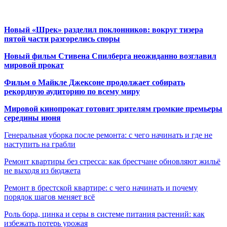
Новый «Шрек» разделил поклонников: вокруг тизера
пятой части разгорелись споры
Новый фильм Стивена Спилберга неожиданно возглавил
мировой прокат
Фильм о Майкле Джексоне продолжает собирать
рекордную аудиторию по всему миру
Мировой кинопрокат готовит зрителям громкие премьеры
середины июня
Генеральная уборка после ремонта: с чего начинать и где не
наступить на грабли
Ремонт квартиры без стресса: как брестчане обновляют жильё
не выходя из бюджета
Ремонт в брестской квартире: с чего начинать и почему
порядок шагов меняет всё
Роль бора, цинка и серы в системе питания растений: как
избежать потерь урожая