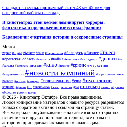
Стандарт качества: прозрачный скотч 48 мм 45 мкм для
ежедневной работы на складе
В кинотеатрах этой весной доминируют хорроры,
фантастика и продолжения известных франшиз
Барановичи: очертания истории и сокровенные страницы
Метки
#брест
#беларусь
#бизнес
#apple
#Байнет
#банк
#digital
#барановичи
#деньги
#брестская_область
#война
#выставка
#ес
#вакансия
#гаи
#двери
#кино
#кризис
#маркетинг
#загадка
#зарплата
#иллюзия
#космос
#новости компаний
#образование
#недвижимость
#окна
#технологии
#строительство
#сша
#работа
#россия
#санкции
интерьер
#трамп
#экономика
дом
#фильм
#цт
#электричество
лизинг
обучение
общество
ремонт
цветы
© 2026 - Кинотеатр Октябрь. Все права защищены.
Любое копирование материалов с нашего ресурса разрешается
только с обратной активной ссылкой на страницу статьи.
Все материалы опубликованные на сайте взяты с открытых
источников и других порталов интернета, все права на
авторство принадлежат их законным владельцам.