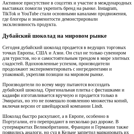
Активное присутствие в соцсетях и участие в международных
выставках помогли укрепить бренд на рынке. Instagram,
TikTok и YouTube стали основными каналами продвижения,
где блогеры и знаменитости демонстрировали
эксклюзивность продукта.
Дубайский шоколад на мировом рынке
Сегодня дубайский шоколад продается в ведущих торговых
точках Европы, США и Азии. Он стал не только сувениром
для туристов, но и самостоятельным трендом в мире элитных
сладостей. Вдохновленные успехом, производители
продолжают экспериментировать с ингредиентами и
упаковкой, укрепляя позиции на мировом рынке.
Производители по всему миру пытаются воссоздать
дубайский шоколад. Оригинальная плитка с фисташками и
кадаифи изготавливается вручную и продается только в
Эмиратах, но это не помешало появлению множества копий,
включая версии от швейцарской компании Lindt.
Шоколад быстро раскупают, а в Европе, особенно в
Португалии, его перепродают в несколько раз дороже. В
супермаркетах Великобритании, Франции и Германии также
появились аналоги, но суд в Кельне запретил маркировать их