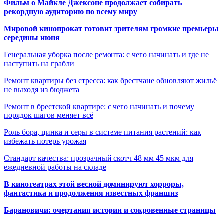
Фильм о Майкле Джексоне продолжает собирать
рекордную аудиторию по всему миру
Мировой кинопрокат готовит зрителям громкие премьеры
середины июня
Генеральная уборка после ремонта: с чего начинать и где не
наступить на грабли
Ремонт квартиры без стресса: как брестчане обновляют жильё
не выходя из бюджета
Ремонт в брестской квартире: с чего начинать и почему
порядок шагов меняет всё
Роль бора, цинка и серы в системе питания растений: как
избежать потерь урожая
Стандарт качества: прозрачный скотч 48 мм 45 мкм для
ежедневной работы на складе
В кинотеатрах этой весной доминируют хорроры,
фантастика и продолжения известных франшиз
Барановичи: очертания истории и сокровенные страницы