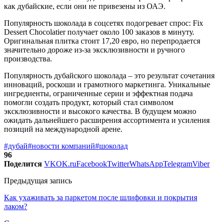
как дубайские, если они не привезены из ОАЭ.
Популярность шоколада в соцсетях подогревает спрос: Fix
Dessert Chocolatier получает около 100 заказов в минуту.
Оригинальная плитка стоит 17,20 евро, но перепродается
значительно дороже из-за эксклюзивности и ручного
производства.
Популярность дубайского шоколада – это результат сочетания
инноваций, роскоши и грамотного маркетинга. Уникальные
ингредиенты, ограниченные серии и эффектная подача
помогли создать продукт, который стал символом
эксклюзивности и высокого качества. В будущем можно
ожидать дальнейшего расширения ассортимента и усиления
позиций на международной арене.
#дубай
#новости компаний
#шоколад
96
Поделится
VK
OK.ru
Facebook
Twitter
WhatsApp
Telegram
Viber
Предыдущая запись
Как ухаживать за паркетом после шлифовки и покрытия
лаком?