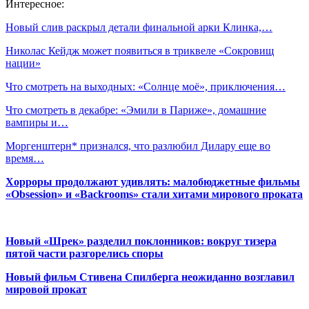
Интересное:
Новый слив раскрыл детали финальной арки Клинка,…
Николас Кейдж может появиться в триквеле «Сокровищ
нации»
Что смотреть на выходных: «Солнце моё», приключения…
Что смотреть в декабре: «Эмили в Париже», домашние
вампиры и…
Моргенштерн* признался, что разлюбил Дилару еще во
время…
Хорроры продолжают удивлять: малобюджетные фильмы
«Obsession» и «Backrooms» стали хитами мирового проката
Новый «Шрек» разделил поклонников: вокруг тизера
пятой части разгорелись споры
Новый фильм Стивена Спилберга неожиданно возглавил
мировой прокат