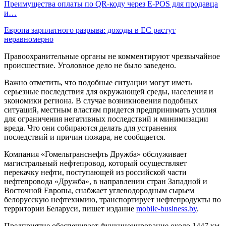
Преимущества оплаты по QR-коду через E-POS для продавца
и…
Европа зарплатного разрыва: доходы в ЕС растут
неравномерно
Правоохранительные органы не комментируют чрезвычайное
происшествие. Уголовное дело не было заведено.
Важно отметить, что подобные ситуации могут иметь
серьезные последствия для окружающей среды, населения и
экономики региона. В случае возникновения подобных
ситуаций, местным властям придется предпринимать усилия
для ограничения негативных последствий и минимизации
вреда. Что они собираются делать для устранения
последствий и причин пожара, не сообщается.
Компания «Гомельтранснефть Дружба» обслуживает
магистральный нефтепровод, который осуществляет
перекачку нефти, поступающей из российской части
нефтепровода «Дружба», в направлении стран Западной и
Восточной Европы, снабжает углеводородным сырьем
белорусскую нефтехимию, транспортирует нефтепродукты по
территории Беларуси, пишет издание
mobile-business.by
.
Предприятие обеспечивает функционирование около 1447 км