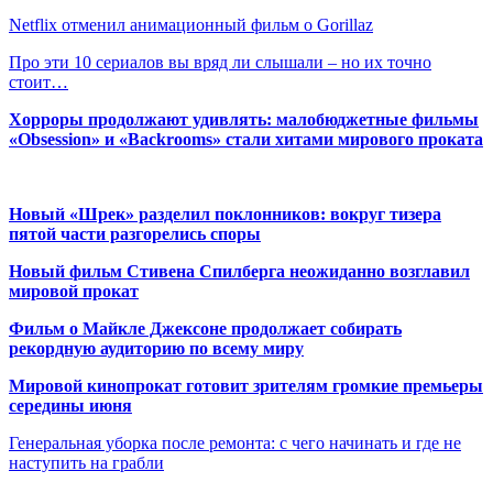
Netflix отменил анимационный фильм о Gorillaz
Про эти 10 сериалов вы вряд ли слышали – но их точно
стоит…
Хорроры продолжают удивлять: малобюджетные фильмы
«Obsession» и «Backrooms» стали хитами мирового проката
Новый «Шрек» разделил поклонников: вокруг тизера
пятой части разгорелись споры
Новый фильм Стивена Спилберга неожиданно возглавил
мировой прокат
Фильм о Майкле Джексоне продолжает собирать
рекордную аудиторию по всему миру
Мировой кинопрокат готовит зрителям громкие премьеры
середины июня
Генеральная уборка после ремонта: с чего начинать и где не
наступить на грабли