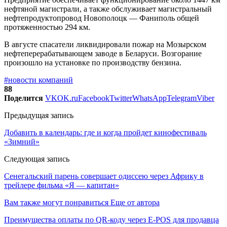
нефтяной магистрали, а также обслуживает магистральный
нефтепродуктопровод Новополоцк — Фаниполь общей
протяженностью 294 км.
В августе спасатели ликвидировали пожар на Мозырском
нефтеперерабатывающем заводе в Беларуси. Возгорание
произошло на установке по производству бензина.
#новости компаний
88
Поделится
VK
OK.ru
Facebook
Twitter
WhatsApp
Telegram
Viber
Предыдущая запись
Добавить в календарь: где и когда пройдет кинофестиваль
«Зимний»
Следующая запись
Сенегальский парень совершает одиссею через Африку в
трейлере фильма «Я — капитан»
Вам также могут понравиться
Еще от автора
Преимущества оплаты по QR-коду через E-POS для продавца