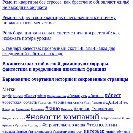
Ремонт квартиры без стресса: как брестчане обновляют жильё
не выходя из бюджета
Ремонт в брестской квартире: с чего начинать и почему
порядок шагов меняет всё
Роль бора, цинка и серы в системе питания растений: как
избежать потерь урожая
Стандарт качества: прозрачный скотч 48 мм 45 мкм для
ежедневной работы на складе
В кинотеатрах этой весной доминируют хорроры,
фантастика и продолжения известных франшиз
Барановичи: очертания истории и сокровенные страницы
Метки
#брест
#беларусь
#бизнес
#apple
#Байнет
#банк
#digital
#барановичи
#деньги
#брестская_область
#война
#выставка
#ес
#вакансия
#гаи
#двери
#кино
#кризис
#маркетинг
#загадка
#зарплата
#иллюзия
#космос
#новости компаний
#образование
#недвижимость
#окна
#технологии
#строительство
#сша
#работа
#россия
#санкции
интерьер
#трамп
#экономика
дом
#фильм
#цт
#электричество
лизинг
обучение