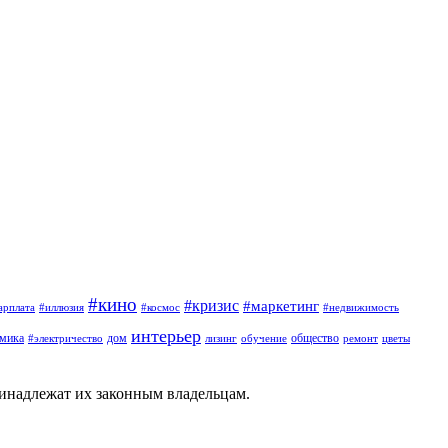
#кино
#кризис
#маркетинг
арплата
#иллюзия
#космос
#недвижимость
интерьер
омика
дом
общество
#электричество
лизинг
обучение
ремонт
цветы
ринадлежат их законным владельцам.