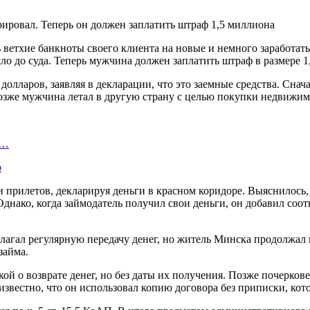
ь ветхие банкноты своего клиента на новые и немного заработать
шло до суда. Теперь мужчина должен заплатить штраф в размере 
олларов, заявляя в декларации, что это заемные средства. Снача
Позже мужчина летал в другую страну с целью покупки недвижим
и…
о
и прилетов, декларируя деньги в красном коридоре. Выяснилось,
 Однако, когда займодатель получил свои деньги, он добавил со
олагал регулярную передачу денег, но житель Минска продолжал 
займа.
 о возврате денег, но без даты их получения. Позже почерковед
известно, что он использовал копию договора без приписки, кот