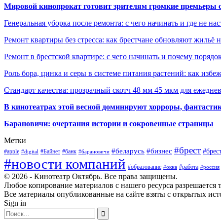
Мировой кинопрокат готовит зрителям громкие премьеры 
Генеральная уборка после ремонта: с чего начинать и где не на
Ремонт квартиры без стресса: как брестчане обновляют жильё 
Ремонт в брестской квартире: с чего начинать и почему порядо
Роль бора, цинка и серы в системе питания растений: как избе
Стандарт качества: прозрачный скотч 48 мм 45 мкм для ежедне
В кинотеатрах этой весной доминируют хорроры, фантасти
Барановичи: очертания истории и сокровенные страницы
Метки
#брест
#беларусь
#бизнес
#брес
#apple
#Байнет
#банк
#digital
#барановичи
#новости компаний
#образование
#работа
#окна
#россия
© 2026 - Кинотеатр Октябрь. Все права защищены.
Любое копирование материалов с нашего ресурса разрешается т
Все материалы опубликованные на сайте взяты с открытых исто
Sign in