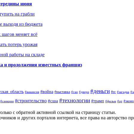
середины июня
ступить на грабли
не выходя из бюджета
к шагов меняет всё
жать потерь урожая
вной работы на складе
ка и продолжения известных франшиз
#деньги
тская_область
#война
#выставка
#ес
#вакансия
#гаи
#двери
#загадка
#з
#технологии
#строительство
#сша
#трамп
#экон
#санкции
#фильм
#цт
олько с обратной активной ссылкой на страницу статьи.
чников и других порталов интернета, все права на авторство п