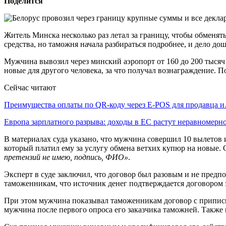
Поделится
Житель Минска несколько раз летал за границу, чтобы обменят
средства, но таможня начала разбираться подробнее, и дело до
Мужчина вывозил через минский аэропорт от 160 до 200 тысяч д
новые для другого человека, за что получал вознаграждение. 
Сейчас читают
Преимущества оплаты по QR-коду через E-POS для продавца 
Европа зарплатного разрыва: доходы в ЕС растут неравномерн
В материалах суда указано, что мужчина совершил 10 вылетов 
который платил ему за услугу обмена ветхих купюр на новые.
претензий не имею, подпись, ФИО»
.
Эксперт в суде заключил, что договор был разовым и не предп
таможенникам, что источник денег подтверждается договором 
При этом мужчина показывал таможенникам договор с припиской
мужчина после первого опроса его заказчика таможней. Также 