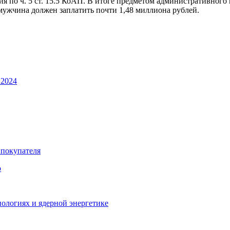
 по ч. 5 ст. 15.5 КоАП. В итоге предметом административного 
 мужчина должен заплатить почти 1,48 миллиона рублей.
 2024
 покупателя
о
ологиях и ядерной энергетике