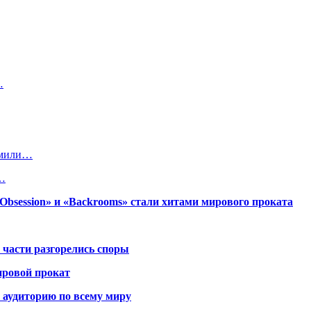
…
Эмили…
а…
session» и «Backrooms» стали хитами мирового проката
 части разгорелись споры
ировой прокат
 аудиторию по всему миру