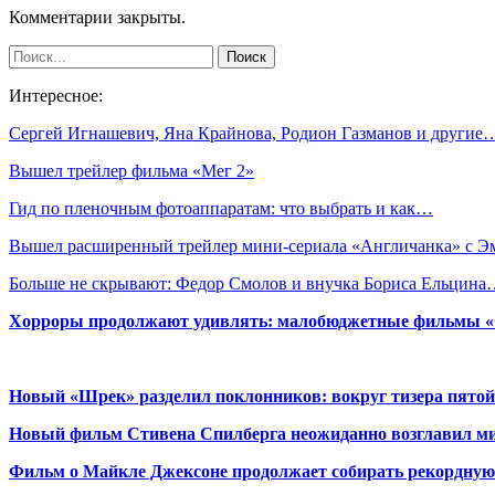
Комментарии закрыты.
Интересное:
Сергей Игнашевич, Яна Крайнова, Родион Газманов и другие
Вышел трейлер фильма «Мег 2»
Гид по пленочным фотоаппаратам: что выбрать и как…
Вышел расширенный трейлер мини-сериала «Англичанка» с 
Больше не скрывают: Федор Смолов и внучка Бориса Ельцин
Хорроры продолжают удивлять: малобюджетные фильмы «Ob
Новый «Шрек» разделил поклонников: вокруг тизера пятой
Новый фильм Стивена Спилберга неожиданно возглавил м
Фильм о Майкле Джексоне продолжает собирать рекордную