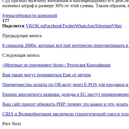
Суд признал мужчину виновным и квалифицировал его действия
назначил штраф в размере 30% от этой суммы. Таким образом,
#деньги
#новости компаний
177
Поделится
VK
OK.ru
Facebook
Twitter
WhatsApp
Telegram
Viber
Предыдущая запись
8 сериалов 2000х, которые всё ещё интересно пересматривать в
Следующая запись
«Мертвые не причиняют боли»: Рецензия Киноафиши
Вам также могут понравиться
Еще от автора
Преимущества оплаты по QR-коду через E-POS для продавца и
Европа зарплатного разрыва: доходы в ЕС растут неравномерн
Ваш сайт просит обновить PHP: почему это важно и что делать
США и Великобритания заключили стратегический союз в техн
Prev
Next